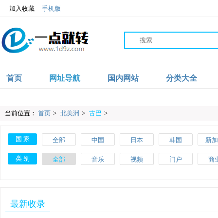
加入收藏
手机版
首页
网址导航
国内网站
分类大全
当前位置：
首页
>
北美洲
>
古巴
>
国 家
全部
中国
日本
韩国
新加
沙特
伊朗
阿联酋
阿富汗
英
类 别
全部
音乐
视频
门户
商
爱尔兰
波兰
葡萄牙
土耳其
瑞
教育
体育
文化
搜索
美
斯洛伐克
马耳他
美国
加拿大
墨西
网络
品牌
杂志
素材
工
最新收录
肯尼亚
加纳
摩洛哥
尼日利亚
澳大
网址导航
百科
自行车
APP
健