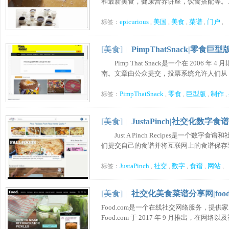
和最新美食，健康营养讲座，饮食搭配等。....
epicurious
美国
美食
菜谱
门户
标签：
,
,
,
,
,
[美食]
|
PimpThatSnack|零食
Pimp That Snack是一个在 200
南。文章由公众提交，投票系统允许人们从 1 到 100
PimpThatSnack
零食
巨型版
制作
标签：
,
,
,
,
[美食]
|
JustaPinch|社交化数字食
Just A Pinch Recipes是一个数
们提交自己的食谱并将互联网上的食谱保存到他
JustaPinch
社交
数字
食谱
网站
标签：
,
,
,
,
,
[美食]
|
社交化美食菜谱分享网|food.
Food.com是一个在线社交网络服务，
Food.com 于 2017 年 9 月推出，在网络