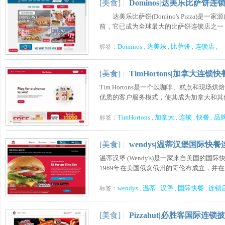
[美食]
|
Dominos|达美乐比萨饼连
达美乐比萨饼(Domino's Pizza)
前，它已成为全球最大的比萨饼连锁店之一，在全
Dominos
达美乐
比萨饼
连锁店
标签：
,
,
,
,
[美食]
|
TimHortons|加拿大连锁
Tim Hortons是一个以咖啡、糕点和
优质的客户服务模式，使其成为加拿大和其他许
TimHortons
加拿大
连锁
快餐
品
标签：
,
,
,
,
[美食]
|
wendys|温蒂汉堡国际快
温蒂汉堡 (Wendy's)是一家来自美国
1969年在美国俄亥俄州的哥伦布成立，并在美
wendys
温蒂
汉堡
国际快餐
连锁
标签：
,
,
,
,
[美食]
|
Pizzahut|必胜客国际连锁