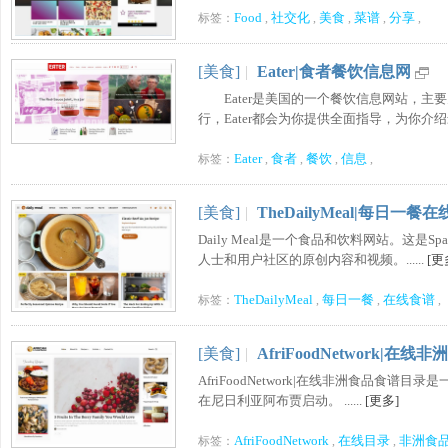
Food
社交化
美食
菜谱
分享
标签：
,
,
,
,
,
[美食]
|
Eater|食者餐饮信息网
Eater是美国的一个餐饮信息网站，主
行，Eater都会为你提供全面指导，为你介绍最
Eater
食者
餐饮
信息
标签：
,
,
,
,
[美食]
|
TheDailyMeal|每日一餐
Daily Meal是一个食品和饮料网站。这是Spanf
人士和用户社区的原创内容和视频。......
[更
TheDailyMeal
每日一餐
在线食谱
标签：
,
,
,
[美食]
|
AfriFoodNetwork|在
AfriFoodNetwork|在线非洲食品食谱目
在尼日利亚阿布贾启动。 ......
[更多]
AfriFoodNetwork
在线目录
非洲食
标签：
,
,