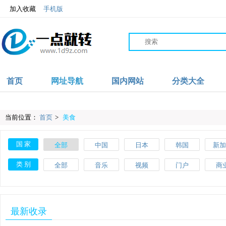
加入收藏
手机版
首页
网址导航
国内网站
分类大全
当前位置：
首页
>
美食
国 家
全部
中国
日本
韩国
新加
沙特
伊朗
阿联酋
阿富汗
英
类 别
全部
音乐
视频
门户
商
爱尔兰
波兰
葡萄牙
土耳其
瑞
教育
体育
文化
搜索
美
斯洛伐克
马耳他
美国
加拿大
墨西
网络
品牌
杂志
素材
工
最新收录
肯尼亚
加纳
摩洛哥
尼日利亚
澳大
网址导航
百科
自行车
APP
健