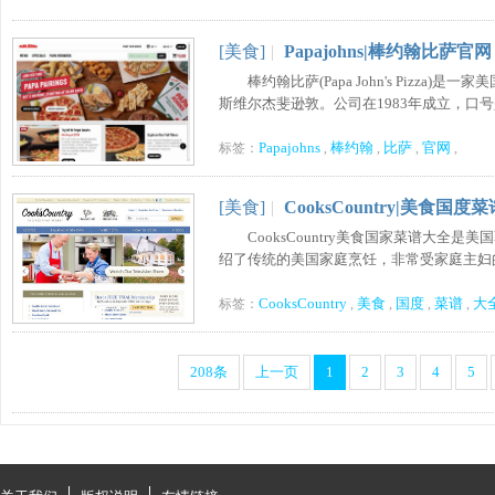
[美食]
|
Papajohns|棒约翰比萨官网
棒约翰比萨(Papa John's Pizz
斯维尔杰斐逊敦。公司在1983年成立，口号是“
Papajohns
棒约翰
比萨
官网
标签：
,
,
,
,
[美食]
|
CooksCountry|美食国度
CooksCountry美食国家菜谱大全是美国著
绍了传统的美国家庭烹饪，非常受家庭主妇的欢
CooksCountry
美食
国度
菜谱
大
标签：
,
,
,
,
208条
上一页
1
2
3
4
5