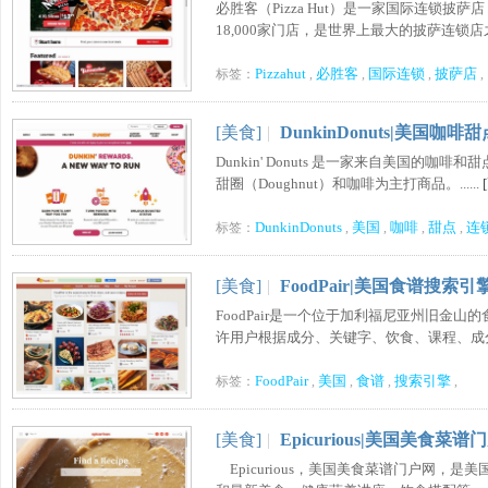
必胜客（Pizza Hut）是一家国际连锁
18,000家门店，是世界上最大的披萨连锁店之一。
Pizzahut
必胜客
国际连锁
披萨店
标签：
,
,
,
,
[美食]
|
DunkinDonuts|美国咖
Dunkin' Donuts 是一家来自美国的
甜圈（Doughnut）和咖啡为主打商品。......
DunkinDonuts
美国
咖啡
甜点
连
标签：
,
,
,
,
[美食]
|
FoodPair|美国食谱搜索引
FoodPair是一个位于加利福尼亚州旧金山的食谱搜索
许用户根据成分、关键字、饮食、课程、成分数量
FoodPair
美国
食谱
搜索引擎
标签：
,
,
,
,
[美食]
|
Epicurious|美国美食菜谱
Epicurious，美国美食菜谱门户网