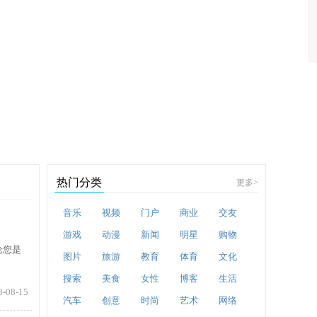
热门分类
更多
>
音乐
视频
门户
商业
交友
游戏
动漫
新闻
明星
购物
论您是
图片
旅游
教育
体育
文化
搜索
美食
女性
博客
生活
3-08-15
汽车
创意
时尚
艺术
网络