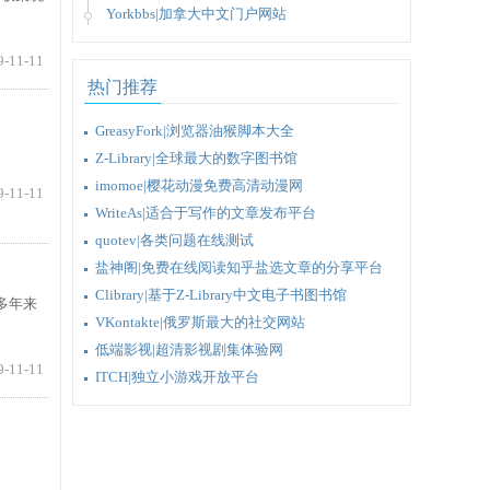
Yorkbbs|加拿大中文门户网站
9-11-11
热门推荐
GreasyFork|浏览器油猴脚本大全
Z-Library|全球最大的数字图书馆
imomoe|樱花动漫免费高清动漫网
9-11-11
WriteAs|适合于写作的文章发布平台
quotev|各类问题在线测试
盐神阁|免费在线阅读知乎盐选文章的分享平台
Clibrary|基于Z-Library中文电子书图书馆
多年来
VKontakte|俄罗斯最大的社交网站
低端影视|超清影视剧集体验网
9-11-11
ITCH|独立小游戏开放平台