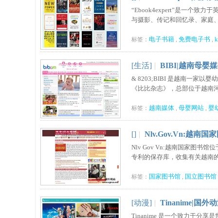
“Ebook4expert”是
与摄影、传记和回忆录、家庭、商
电子书籍
免费电子书
k
标签：
,
,
[生活]
|
BIBI|越南母婴
& 8203;BIBI 是越南
《比比杂志》，总部位于越南河内
越南媒体
母婴网站
婴
标签：
,
,
[]
|
Nlv.Gov.Vn:越南
Nlv Gov Vn:越南国家
专利的保存库，收集有关越南的外
国家图书馆
国立图书馆
标签：
,
[动漫]
|
Tinanime|国
Tinanime 是一个致力