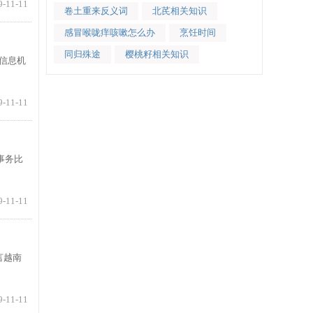
9-11-11
卷土重来反义词
北芪相关知识
感冒喉咙痒咳嗽怎么办
烹饪时间
同归殊途
樱桃籽相关知识
方信息机
9-11-11
交事务比
9-11-11
言越南
9-11-11