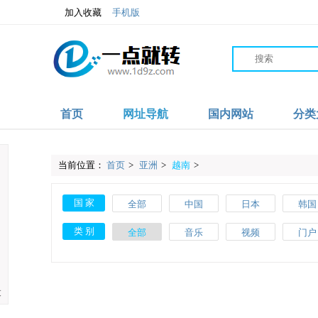
加入收藏
手机版
首页
网址导航
国内网站
分类
当前位置：
首页
>
亚洲
>
越南
>
国 家
全部
中国
日本
韩国
沙特
伊朗
阿联酋
阿富
类 别
全部
音乐
视频
门户
爱尔兰
波兰
葡萄牙
土耳
教育
体育
文化
搜索
斯洛伐克
马耳他
美国
加拿
网络
品牌
杂志
素材
大
肯尼亚
加纳
摩洛哥
尼日利
网址导航
百科
自行车
APP