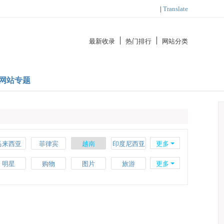
|
Translate
最新收录
热门排行
网站分类
网站专题
马来西亚
菲律宾
越南
印度尼西亚
更多
瑞士
希腊
丹麦
卢森堡
明星
购物
图片
旅游
更多
乌克兰
挪威
比利时
匈牙利
汽车
创意
时尚
艺术
智利
海地
埃及
南非
外贸
大学
区块链
理财