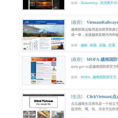
Xemanhdep
高清图片分
标签：
,
[政府]
|
VietnamRail
越南铁路运输局是由国营铁路
成一体，连接越南首都河内和越南
越南
铁路
运输
交通
标签：
,
,
,
,
[政府]
|
MOFA:越南国
mofa gov vn是越南国防部
MOFA
越南国防部官方
标签：
,
[生活]
|
ClickVietn
点点越南生活资讯是一个创立于
提供吃、喝、玩、乐全方位的生活资