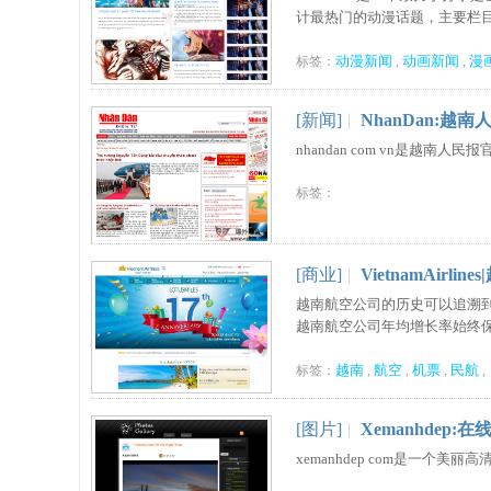
计最热门的动漫话题，主要栏目有
动漫新闻
动画新闻
漫
标签：
,
,
[新闻]
|
NhanDan:越
nhandan com vn是越南
标签：
[商业]
|
VietnamAirli
越南航空公司的历史可以追溯到
越南航空公司年均增长率始终保持
越南
航空
机票
民航
标签：
,
,
,
,
[图片]
|
Xemanhdep
xemanhdep com是一个美