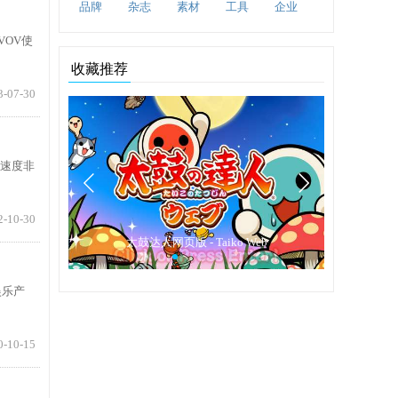
品牌
杂志
素材
工具
企业
VOV使
收藏推荐
3-07-30
新速度非
2-10-30
集)
太鼓达人网页版 - Taiko Web
Extfan
娱乐产
0-10-15