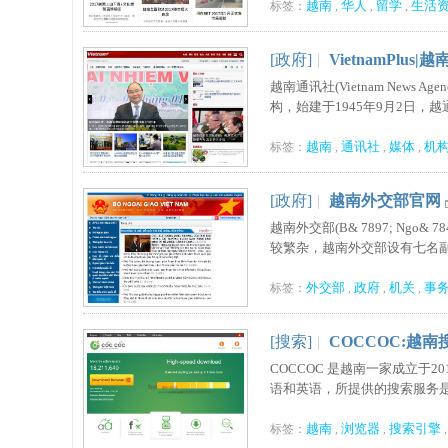
越南
华人
留学
生活
标签：
,
,
,
[政府]
|
VietnamPlus
越南通讯社(Vietnam Ne
构，始建于1945年9月2日，越
越南
通讯社
媒体
机
标签：
,
,
,
[政府]
|
越南外交部官网
越南外交部(B& 7897; Ngo&
较繁杂，越南外交部设有七名副部
外交部
政府
机关
事
标签：
,
,
,
[搜索]
|
COCCOC:越
COCCOC 是越南一家成立
语和英语，所提供的搜索服务是越南
越南
浏览器
搜索引擎
标签：
,
,