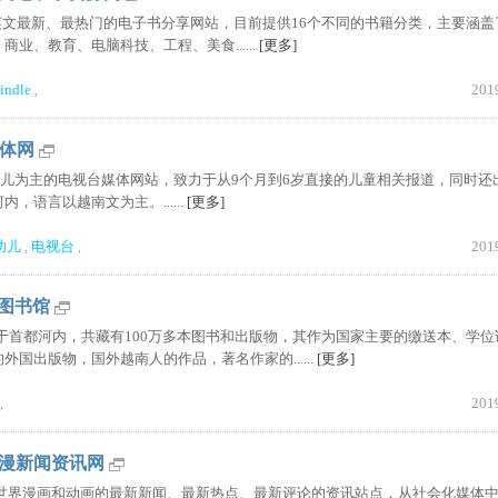
一个致力于英文最新、最热门的电子书分享网站，目前提供16个不同的书籍分类，主要涵
业、教育、电脑科技、工程、美食......
[更多]
indle
201
,
媒体网
一家以婴幼儿为主的电视台媒体网站，致力于从9个月到6岁直接的儿童相关报道，同时还
，语言以越南文为主。......
[更多]
幼儿
电视台
201
,
,
国家图书馆
图书馆位于首都河内，共藏有100万多本图书和出版物，其作为国家主要的缴送本、学
国出版物，国外越南人的作品，著名作家的......
[更多]
201
,
外动漫新闻资讯网
于分享是世界漫画和动画的最新新闻、最新热点、最新评论的资讯站点，从社会化媒体