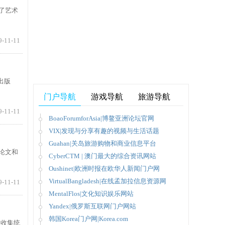
盖了艺术
9-11-11
出版
门户导航
游戏导航
旅游导航
9-11-11
BoaoForumforAsia|博鳌亚洲论坛官网
VIX|发现与分享有趣的视频与生活话题
Guahan|关岛旅游购物和商业信息平台
位论文和
CyberCTM | 澳门最大的综合资讯网站
Oushinet|欧洲时报在欧华人新闻门户网
VirtualBangladesh|在线孟加拉信息资源网
9-11-11
MentalFlos|文化知识娱乐网站
Yandex|俄罗斯互联网门户网站
韩国Korea门户网|Korea.com
中收集统