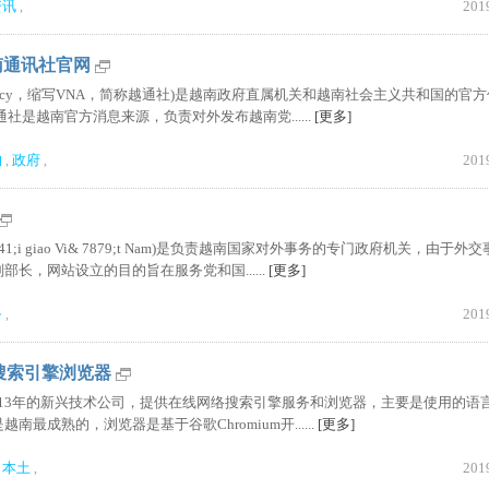
资讯
201
,
|越南通讯社官网
ws Agency，缩写VNA，简称越通社)是越南政府直属机关和越南社会主义共和国的官
通社是越南官方消息来源，负责对外发布越南党......
[更多]
构
政府
201
,
,
 7841;i giao Vi& 7879;t Nam)是负责越南国家对外事务的专门政府机关，由于外
长，网站设立的目的旨在服务党和国......
[更多]
务
201
,
南搜索引擎浏览器
于2013年的新兴技术公司，提供在线网络搜索引擎服务和浏览器，主要是使用的语
最成熟的，浏览器是基于谷歌Chromium开......
[更多]
本土
201
,
,