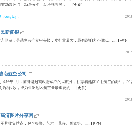
动漫热点、动漫分类、动漫视频等，......
[更多]
画
cosplay
201
,
,
南人民新闻报
人民报官方网站，是越南共产党中央报，发行量最大，最有影响力的报纸。......
[更多]
201
nes|越南航空公司
1956年1月，前身是越南政府成立的民航处，标志着越南民用航空的诞生。20
两位数，成为亚洲地区航空业最重要的......
[更多]
201
:在线高清图片分享网
丽高清图片收集站点，包含摄影、艺术、花卉、创意等。......
[更多]