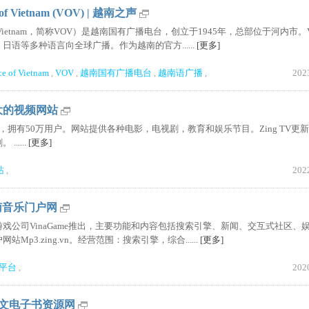
e of Vietnam (VOV) | 越南之声
ce of Vietnam，简称VOV）是越南国有广播电台，创立于1945年，总部位于河内市。
语等多种语言向全球广播。作为越南的官方......
[更多]
ce of Vietnam
VOV
越南国有广播电台
越南语广播
202
,
,
,
,
最大的视频网站
网站，拥有50万用户。网站提供各种电影，电视剧，教育和娱乐节目。Zing TV更
.....
[更多]
站
202
,
PearOCR|免费 OCR 图片转文字工具
cbaigui|知妖(中国妖怪百
:越南音乐门户网
戏公司VinaGame推出，主要功能和内容包括搜索引擎、新闻、交互式社区、
p3.zing.vn。经营范围：搜索引擎，综合......
[更多]
平台
202
,
免费英文电子书资源网