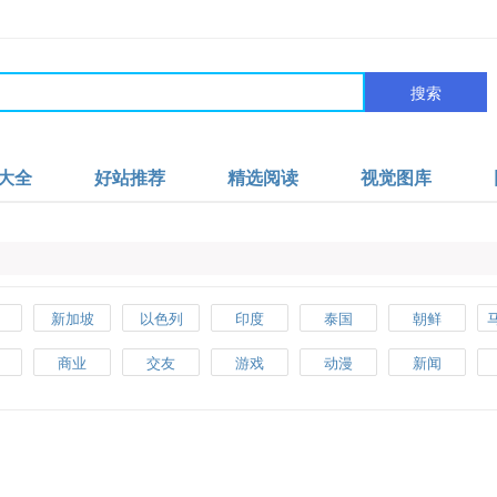
搜索
大全
好站推荐
精选阅读
视觉图库
新加坡
以色列
印度
泰国
朝鲜
汗
英国
法国
德国
意大利
俄罗斯
商业
交友
游戏
动漫
新闻
其
瑞典
捷克
荷兰
西班牙
芬兰
美食
女性
博客
生活
政府
大
墨西哥
古巴
巴西
阿根廷
秘鲁
工具
企业
银行
手机
摄影
亚
澳大利亚
新西兰
健康
电子书籍