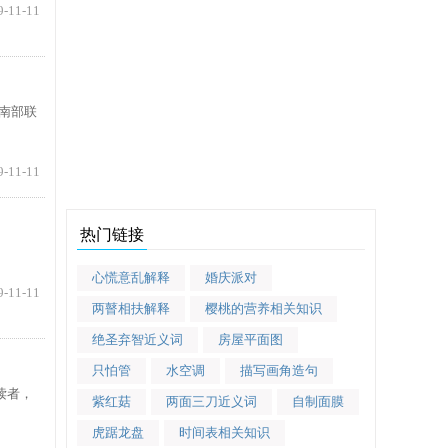
9-11-11
南部联
9-11-11
热门链接
心慌意乱解释
婚庆派对
9-11-11
两瞽相扶解释
樱桃的营养相关知识
绝圣弃智近义词
房屋平面图
只怕管
水空调
描写画角造句
读者，
紫红菇
两面三刀近义词
自制面膜
虎踞龙盘
时间表相关知识