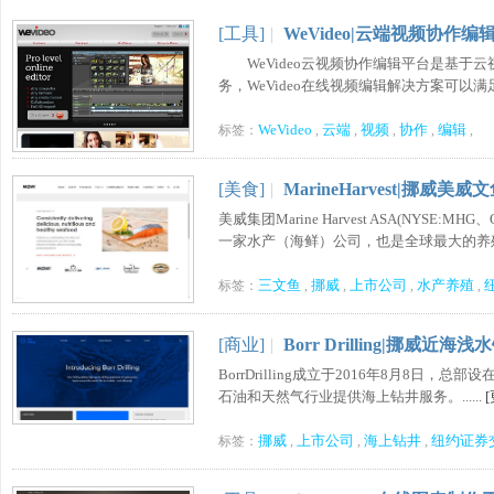
[工具]
|
WeVideo|云端视频协作编
WeVideo云视频协作编辑平台是基于
务，WeVideo在线视频编辑解决方案可以满足用
WeVideo
云端
视频
协作
编辑
标签：
,
,
,
,
,
[美食]
|
MarineHarvest|挪威美
美威集团Marine Harvest ASA(NYSE:
一家水产（海鲜）公司，也是全球最大的养殖鲑
三文鱼
挪威
上市公司
水产养殖
标签：
,
,
,
,
[商业]
|
Borr Drilling|挪威近
BorrDrilling成立于2016年8月8
石油和天然气行业提供海上钻井服务。......
挪威
上市公司
海上钻井
纽约证券
标签：
,
,
,
PearOCR|