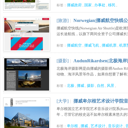
挪威政府
国家
办事处
移民
标签：
,
,
,
,
[旅游]
|
Norwegian|挪威航空快线
挪威航空快线(Norwegian Air Shut
运长途航线，以旗下两间全资子公司挪威长途航
挪威航空
挪威飞机
挪威机票
机票
标签：
,
,
,
[摄影]
|
AudunRikardsen|北极
北极海岸摄影网是由挪威的摄影师Audun R
动物、海洋风景等作品，如果你想要了解有关于
北极
挪威
摄影
自然
风景
标签：
,
,
,
,
,
[大学]
|
挪威卑尔根艺术设计学院
卑尔根国立艺术学院艺术音乐设计院系(Kunst 
年，尽管它的校史远不如卑尔根素来悠久的艺术
卑尔根
挪威
艺术设计
音乐设计
标签：
,
,
,
,