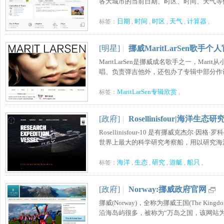
各大城市的当前日期、时区、时间、天气等信息
日期
时间
时区
天气
计算器
标签：
,
,
,
,
,
[明星]
|
挪威MaritLarSen歌手个
MaritLarSen是挪威成名歌手之一，Mar
唱、负责弹吉他外，还包办了专辑中部分作词作曲
MaritLarSen专辑欣赏
标签：
,
[政府]
|
Rosellinisfour|海洋生态
Rosellinisfour-10 是有挪威克杰尔·因格·
世界上最大的科学研究考察船，用以研究海洋生态
海洋
生态
研究
游艇
船只
标签：
,
,
,
,
,
[政府]
|
Norway:挪威政府官网
挪威(Norway)，全称为挪威王国(The Kingdo
沿海岛屿很多，被称为“万岛之国，该网站为挪威