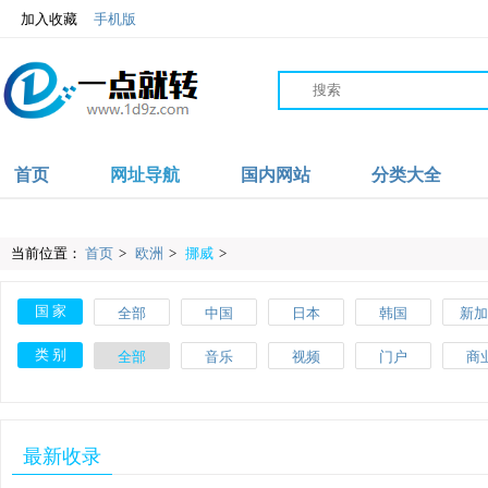
加入收藏
手机版
首页
网址导航
国内网站
分类大全
当前位置：
首页
>
欧洲
>
挪威
>
国 家
全部
中国
日本
韩国
新加
沙特
伊朗
阿联酋
阿富汗
英
类 别
全部
音乐
视频
门户
商
爱尔兰
波兰
葡萄牙
土耳其
瑞
教育
体育
文化
搜索
美
斯洛伐克
马耳他
美国
加拿大
墨西
网络
品牌
杂志
素材
工
最新收录
肯尼亚
加纳
摩洛哥
尼日利亚
澳大
网址导航
百科
自行车
APP
健