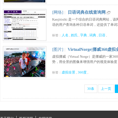
[网络]
|
日语词典在线查询网
Kanjitisiki 是一个综合的日语词典
语的用户查询各种日语单词，还提供了单词发声
人名
姓氏
字典
词典
日语
标签：
,
,
,
,
,
[图片]
|
VirtualNorge|挪威360
虚拟挪威（Virtual Norge）是挪威
势，用全景的图像来增强用户的视觉体验度，通
虚拟全景
360度
标签：
,
,
30条
上一页