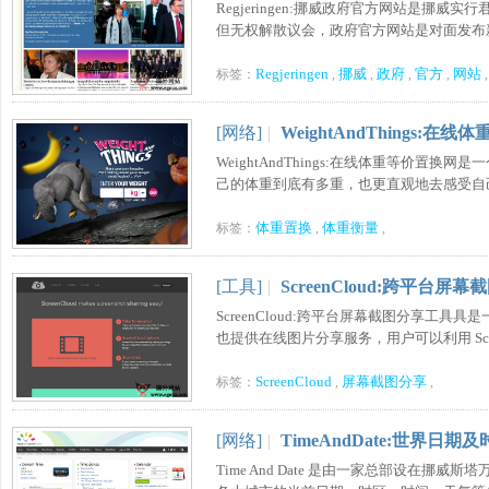
Regjeringen:挪威政府官方网站是
但无权解散议会，政府官方网站是对面发布新闻
Regjeringen
挪威
政府
官方
网站
标签：
,
,
,
,
,
[网络]
|
WeightAndThings:在
WeightAndThings:在线体重等价
己的体重到底有多重，也更直观地去感受自己。.
体重置换
体重衡量
标签：
,
,
[工具]
|
ScreenCloud:跨平台屏
ScreenCloud:跨平台屏幕截图分享工具具是
也提供在线图片分享服务，用户可以利用 ScreenC
ScreenCloud
屏幕截图分享
标签：
,
,
[网络]
|
TimeAndDate:世界日期
Time And Date 是由一家总部设在