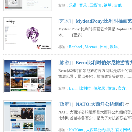
乐谱
音乐
五线谱
钢琴
吉他
标签：
,
,
,
,
,
[艺术]
|
MydeadPony:比利时插画
MydeadPony:比利时插画艺术网是Raph
术。......
[更多]
Raphael
Vicenzi
插画
数码
标签：
,
,
,
,
[旅游]
|
Bern:比利时伯尔尼旅游官
Bern:比利时伯尔尼旅游官方网站是瑞士
旅游风景，景点介绍，旅游政策等信息。.....
Bern
比利时
伯尔尼
旅游
官方
标签：
,
,
,
,
,
[政府]
|
NATO:大西洋公约组织
NATO:大西洋公约组织是大西洋公约组织
比利时首都布鲁塞尔，是为了对抗苏联在军事上
NATOint
大西洋公约组织
官方网站
标签：
,
,