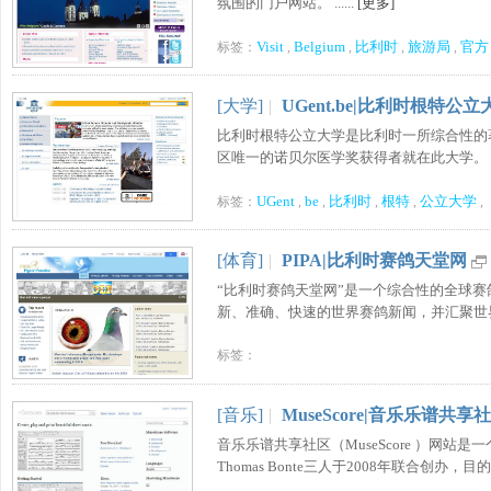
氛围的门户网站。 ......
[更多]
Visit
Belgium
比利时
旅游局
官方
标签：
,
,
,
,
[大学]
|
UGent.be|比利时根特公立
比利时根特公立大学是比利时一所综合性的著名
区唯一的诺贝尔医学奖获得者就在此大学。 ...
UGent
be
比利时
根特
公立大学
标签：
,
,
,
,
,
[体育]
|
PIPA|比利时赛鸽天堂网
“比利时赛鸽天堂网”是一个综合性的全球赛
新、准确、快速的世界赛鸽新闻，并汇聚世界赛鸽
标签：
[音乐]
|
MuseScore|音乐乐谱共享
音乐乐谱共享社区（MuseScore ）网站是一个致力
Thomas Bonte三人于2008年联合创办，目