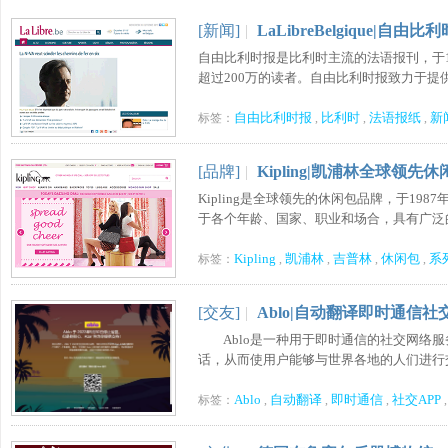
[新闻]
|
LaLibreBelgique|自由比
自由比利时报是比利时主流的法语报刊，于1
超过200万的读者。自由比利时报致力于提供公
自由比利时报
比利时
法语报纸
新
标签：
,
,
,
[品牌]
|
Kipling|凯浦林全球领先
Kipling是全球领先的休闲包品牌，于1
于各个年龄、国家、职业和场合，具有广泛的用
Kipling
凯浦林
吉普林
休闲包
系
标签：
,
,
,
,
[交友]
|
Ablo|自动翻译即时通信社交
Ablo是一种用于即时通信的社交网络服
话，从而使用户能够与世界各地的人们进行交流。A
Ablo
自动翻译
即时通信
社交APP
标签：
,
,
,
,
PearOCR|