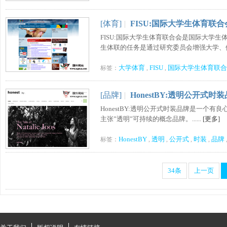
[体育]
|
FISU:国际大学生体育联合
FISU:国际大学生体育联合会是国际大学生
生体联的任务是通过研究委员会增强大学、体育
大学体育
FISU
国际大学生体育联合
标签：
,
,
[品牌]
|
HonestBY:透明公开式时
HonestBY:透明公开式时装品牌是一个有良
主张”透明”可持续的概念品牌。......
[更多]
HonestBY
透明
公开式
时装
品牌
标签：
,
,
,
,
34条
上一页