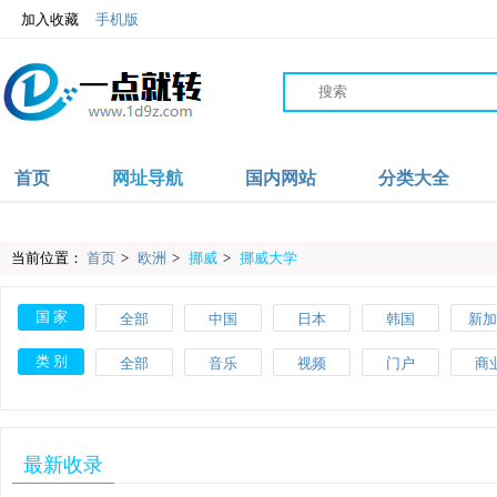
加入收藏
手机版
首页
网址导航
国内网站
分类大全
当前位置：
首页
>
欧洲
>
挪威
>
挪威大学
国 家
全部
中国
日本
韩国
新加
沙特
伊朗
阿联酋
阿富汗
英
类 别
全部
音乐
视频
门户
商
爱尔兰
波兰
葡萄牙
土耳其
瑞
教育
体育
文化
搜索
美
斯洛伐克
马耳他
美国
加拿大
墨西
网络
品牌
杂志
素材
工
最新收录
肯尼亚
加纳
摩洛哥
尼日利亚
澳大
网址导航
百科
自行车
APP
健