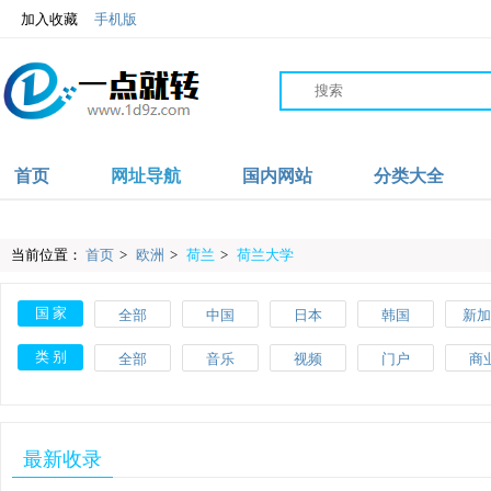
加入收藏
手机版
首页
网址导航
国内网站
分类大全
当前位置：
首页
>
欧洲
>
荷兰
>
荷兰大学
国 家
全部
中国
日本
韩国
新加
沙特
伊朗
阿联酋
阿富汗
英
类 别
全部
音乐
视频
门户
商
爱尔兰
波兰
葡萄牙
土耳其
瑞
教育
体育
文化
搜索
美
斯洛伐克
马耳他
美国
加拿大
墨西
网络
品牌
杂志
素材
工
最新收录
肯尼亚
加纳
摩洛哥
尼日利亚
澳大
网址导航
百科
自行车
APP
健