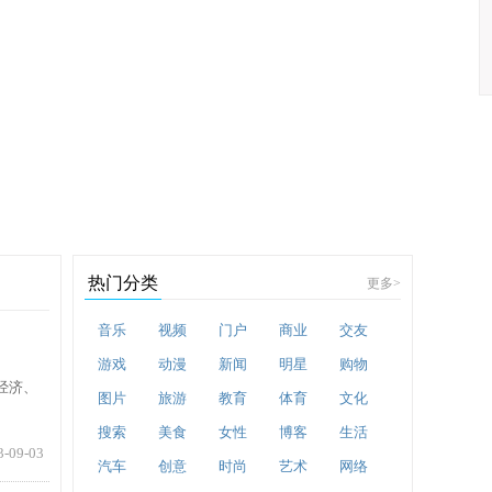
热门分类
更多
>
音乐
视频
门户
商业
交友
游戏
动漫
新闻
明星
购物
经济、
图片
旅游
教育
体育
文化
搜索
美食
女性
博客
生活
3-09-03
汽车
创意
时尚
艺术
网络