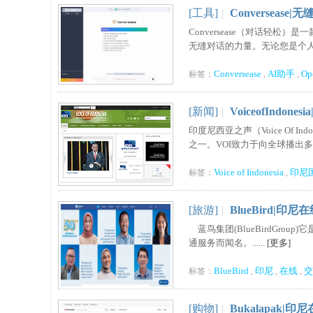
[工具]
|
Conversease
Conversease（对话轻松）
无缝对话的力量。无论您是个人开发者
Conversease
AI助手
Op
标签：
,
,
[新闻]
|
VoiceofIndo
印度尼西亚之声（Voice Of 
之一。VOI致力于向全球播出多
Voice of Indonesia
印尼
标签：
,
[旅游]
|
BlueBird|印
蓝鸟集团(BlueBirdGro
通服务而闻名。......
[更多]
BlueBird
印尼
在线
交
标签：
,
,
,
[购物]
|
Bukalapak|