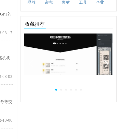
品牌
杂志
素材
工具
企业
GPT的
收藏推荐
3-08-17
广播机构
3-08-03
文字工具
cbaigui|知妖(中国妖怪百集)
太鼓
服务等交
2-10-06