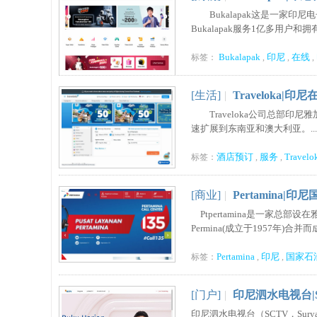
Bukalapak这是一家印尼
Bukalapak服务1亿多用户和拥
Bukalapak
印尼
在线
标签：
,
,
,
[生活]
|
Traveloka
Traveloka公司总部印尼
速扩展到东南亚和澳大利亚。....
酒店预订
服务
Travelo
标签：
,
,
[商业]
|
Pertamina|
Ptpertamina是一家总部设在
Permina(成立于1957年)合并而成。
Pertamina
印尼
国家石
标签：
,
,
[门户]
|
印尼泗水电视台|
印尼泗水电视台（SCTV，Sury