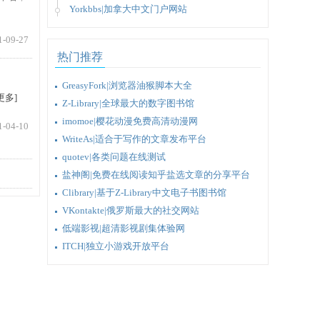
Yorkbbs|加拿大中文门户网站
1-09-27
热门推荐
GreasyFork|浏览器油猴脚本大全
更多]
Z-Library|全球最大的数字图书馆
imomoe|樱花动漫免费高清动漫网
1-04-10
WriteAs|适合于写作的文章发布平台
quotev|各类问题在线测试
盐神阁|免费在线阅读知乎盐选文章的分享平台
Clibrary|基于Z-Library中文电子书图书馆
VKontakte|俄罗斯最大的社交网站
低端影视|超清影视剧集体验网
ITCH|独立小游戏开放平台