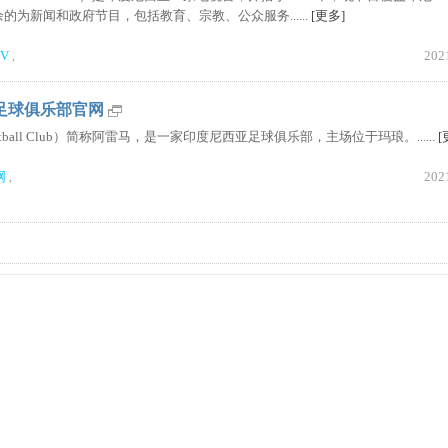
为新闻和政府节目，包括教育、宗教、公众服务......
[更多]
TV
202
,
雷马足球俱乐部官网
otball Club）简称阿雷马，是一家印度尼西亚足球俱乐部，主场位于玛琅。......
[
网
202
,