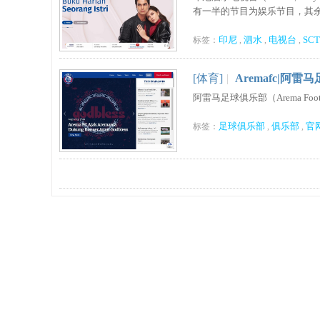
有一半的节目为娱乐节目，其余的
印尼
泗水
电视台
SC
标签：
,
,
,
[体育]
|
Aremafc|阿
阿雷马足球俱乐部（Arema Fo
足球俱乐部
俱乐部
官
标签：
,
,