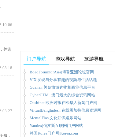
，
2-10-06
务，并迅
门户导航
游戏导航
旅游导航
2-08-18
BoaoForumforAsia|博鳌亚洲论坛官网
VIX|发现与分享有趣的视频与生活话题
Guahan|关岛旅游购物和商业信息平台
CyberCTM | 澳门最大的综合资讯网站
Oushinet|欧洲时报在欧华人新闻门户网
VirtualBangladesh|在线孟加拉信息资源网
2-03-27
MentalFlos|文化知识娱乐网站
Yandex|俄罗斯互联网门户网站
韩国Korea门户网|Korea.com
6个省，