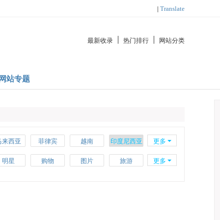
|
Translate
最新收录
热门排行
网站分类
网站专题
马来西亚
菲律宾
越南
印度尼西亚
更多
瑞士
希腊
丹麦
卢森堡
明星
购物
图片
旅游
更多
乌克兰
挪威
比利时
匈牙利
汽车
创意
时尚
艺术
智利
海地
埃及
南非
外贸
大学
区块链
理财