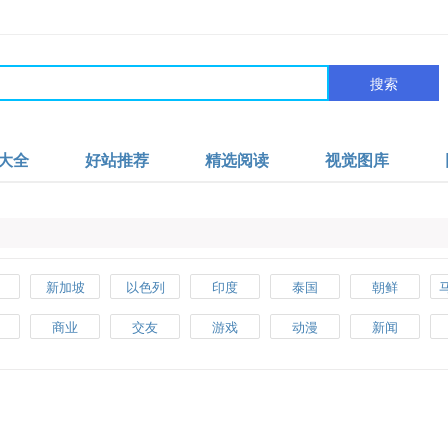
搜索
大全
好站推荐
精选阅读
视觉图库
新加坡
以色列
印度
泰国
朝鲜
汗
英国
法国
德国
意大利
俄罗斯
商业
交友
游戏
动漫
新闻
其
瑞典
捷克
荷兰
西班牙
芬兰
美食
女性
博客
生活
政府
大
墨西哥
古巴
巴西
阿根廷
秘鲁
工具
企业
银行
手机
摄影
亚
澳大利亚
新西兰
健康
电子书籍