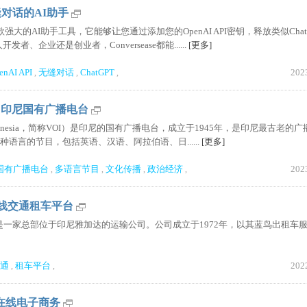
|无缝对话的AI助手
是一款强大的AI助手工具，它能够让您通过添加您的OpenAI API密钥，释放类似Chat
、企业还是创业者，Conversease都能......
[更多]
enAI API
无缝对话
ChatGPT
202
,
,
,
nesia|印尼国有广播电台
Indonesia，简称VOI）是印尼的国有广播电台，成立于1945年，是印尼最古老的
种语言的节目，包括英语、汉语、阿拉伯语、日......
[更多]
国有广播电台
多语言节目
文化传播
政治经济
202
,
,
,
,
PearOCR|免费 OCR 图片转
尼在线交通租车平台
up)它是一家总部位于印尼雅加达的运输公司。公司成立于1972年，以其蓝鸟出租车
通
租车平台
202
,
,
印尼在线电子商务