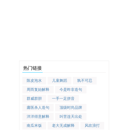
热门链接
陈皮泡水
儿童舞蹈
孰不可忍
周而复始解释
今是昨非造句
群威群胆
一手一足拼音
庸医杀人造句
顶级时尚品牌
洋洋得意解释
叫苦连天出处
南瓜米饭
老大无成解释
风吹浪打