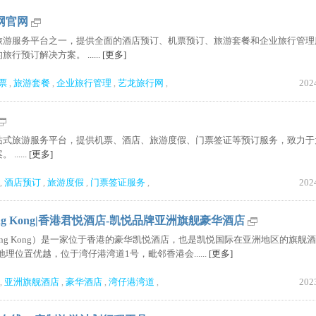
行网官网
旅游服务平台之一，提供全面的酒店预订、机票预订、旅游套餐和企业旅行管理
预订解决方案。 ......
[更多]
票
旅游套餐
企业旅行管理
艺龙旅行网
202
,
,
,
,
站式旅游服务平台，提供机票、酒店、旅游度假、门票签证等预订服务，致力于
.....
[更多]
酒店预订
旅游度假
门票签证服务
202
,
,
,
,
t Hong Kong|香港君悦酒店-凯悦品牌亚洲旗舰豪华酒店
tt Hong Kong）是一家位于香港的豪华凯悦酒店，也是凯悦国际在亚洲地区的旗舰
，地理位置优越，位于湾仔港湾道1号，毗邻香港会......
[更多]
亚洲旗舰酒店
豪华酒店
湾仔港湾道
202
,
,
,
,
HowiTravel|我如何旅游