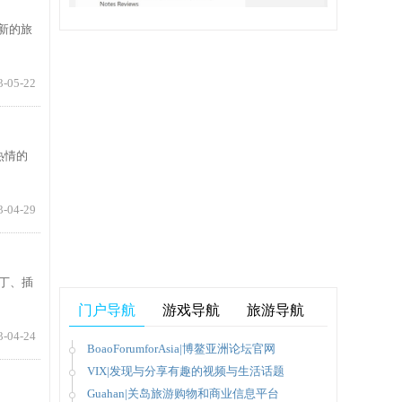
现新的旅
3-05-22
热情的
3-04-29
补丁、插
门户导航
游戏导航
旅游导航
3-04-24
BoaoForumforAsia|博鳌亚洲论坛官网
VIX|发现与分享有趣的视频与生活话题
Guahan|关岛旅游购物和商业信息平台