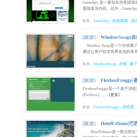
GameSpy 是一家知名的美
题报道等内容。此外，GameSp
GameSpy
游戏媒体
游
标签：
,
,
[旅游]
|
WindowSwa
Window Swap是一个
通过让用户欣赏世界各地的美景，
WindowSwap
在线
窗
标签：
,
,
[旅游]
|
FlexboxFrog
FlexboxFroggy是一个
(Flexbox)。......
[更多]
FlexboxFroggy
浏览器
标签：
,
,
[旅游]
|
HotelUrban
HotelUrbano是一家总