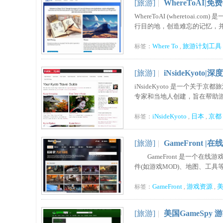
[旅游]
|
WhereToAI
WhereToAI (wheret
行目的地，创造难忘的记忆，并寻
Where To
旅游计划工具
标签：
,
[旅游]
|
iNsideKyot
iNsideKyoto 是一个
专家和当地人创建，旨在帮助游客
iNsideKyoto
日本
京都
标签：
,
,
[旅游]
|
GameFront 
GameFront 是一个在线
件(如游戏MOD)、地图、工具等
GameFront
游戏资源
标签：
,
,
[旅游]
|
美国GameSpy 