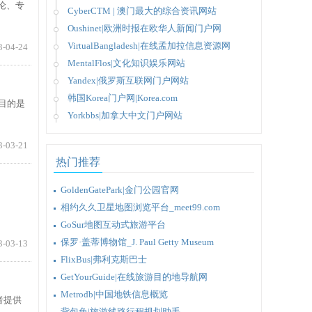
评论、专
CyberCTM | 澳门最大的综合资讯网站
Oushinet|欧洲时报在欧华人新闻门户网
VirtualBangladesh|在线孟加拉信息资源网
3-04-24
MentalFlos|文化知识娱乐网站
Yandex|俄罗斯互联网门户网站
韩国Korea门户网|Korea.com
目的是
Yorkbbs|加拿大中文门户网站
3-03-21
热门推荐
GoldenGatePark|金门公园官网
相约久久卫星地图浏览平台_meet99.com
GoSur地图互动式旅游平台
保罗·盖蒂博物馆_J. Paul Getty Museum
3-03-13
FlixBus|弗利克斯巴士
GetYourGuide|在线旅游目的地导航网
Metrodb|中国地铁信息概览
者提供
背包兔|旅游线路行程规划助手