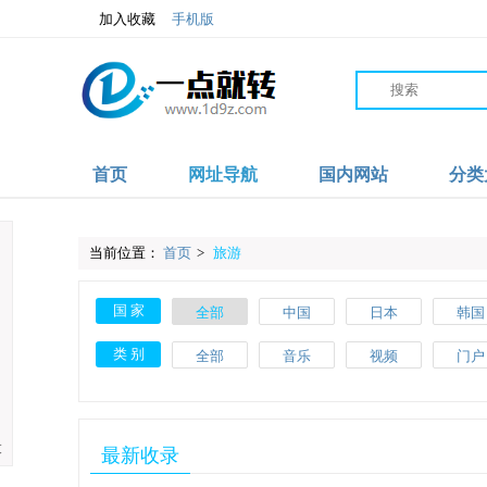
加入收藏
手机版
首页
网址导航
国内网站
分类
当前位置：
首页
>
旅游
国 家
全部
中国
日本
韩国
沙特
伊朗
阿联酋
阿富
类 别
全部
音乐
视频
门户
爱尔兰
波兰
葡萄牙
土耳
教育
体育
文化
搜索
斯洛伐克
马耳他
美国
加拿
网络
品牌
杂志
素材
大
最新收录
肯尼亚
加纳
摩洛哥
尼日利
网址导航
百科
自行车
APP