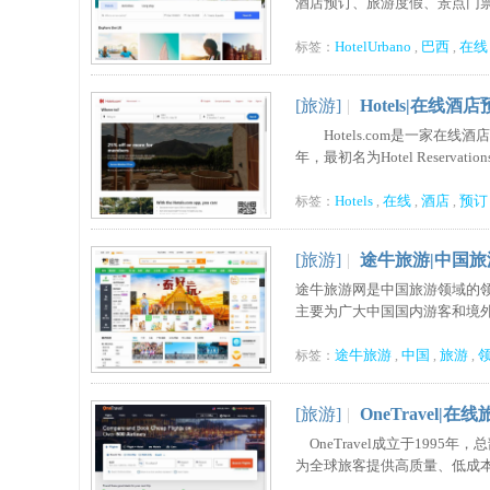
酒店预订、旅游度假、景点门票等服
HotelUrbano
巴西
在线
标签：
,
,
[旅游]
|
Hotels|在线酒
Hotels.com是一家在线酒店
年，最初名为Hotel Reservations
Hotels
在线
酒店
预订
标签：
,
,
,
[旅游]
|
途牛旅游|中国
途牛旅游网是中国旅游领域的领
主要为广大中国国内游客和境外游
途牛旅游
中国
旅游
标签：
,
,
,
[旅游]
|
OneTravel|
OneTravel成立于1995
为全球旅客提供高质量、低成本的