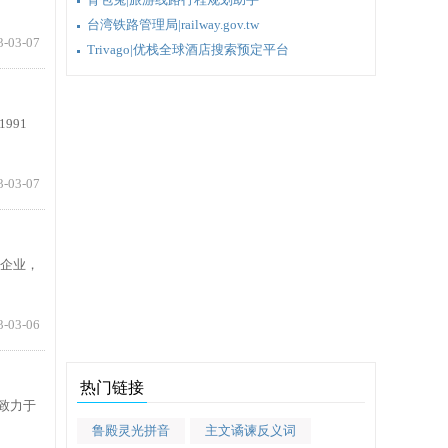
台湾铁路管理局|railway.gov.tw
3-03-07
Trivago|优栈全球酒店搜索预定平台
991
3-03-07
务企业，
3-03-06
热门链接
l致力于
鲁殿灵光拼音
主文谲谏反义词