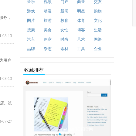
音乐
视频
门户
商业
交友
游戏
动漫
新闻
明星
购物
服务，
图片
旅游
教育
体育
文化
搜索
美食
女性
博客
生活
4-08-13
汽车
创意
时尚
艺术
网络
品牌
杂志
素材
工具
企业
为用户
收藏推荐
4-08-13
酒店。该
3-07-27
分享网
GoldenGatePark|金门公园官网
南