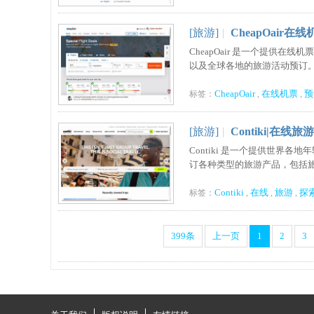
[旅游]
|
CheapOair
CheapOair 是一个提供
以及全球各地的旅游活动预订。...
CheapOair
在线机票
预
标签：
,
,
[旅游]
|
Contiki|在
Contiki 是一个提供世
订各种类型的旅游产品，包括旅游线
Contiki
在线
旅游
探
标签：
,
,
,
399条
上一页
1
2
3