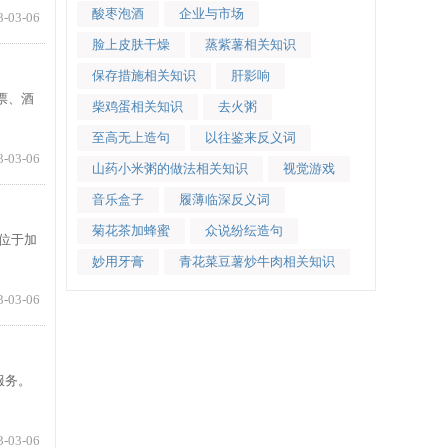
酸枣泡酒
企业与市场
3-03-06
脸上皮肤干燥
蒸紫薯相关知识
保存措施相关知识
肝影响
票、酒
柴鸡蛋相关知识
去火粥
至高无上造句
以往鉴来反义词
3-03-06
山药小米粥的做法相关知识
视觉游戏
音乐盒子
履薄临深反义词
菊花茶加蜂蜜
众说纷纭造句
位于加
妙用牙膏
青花菜豆薯炒牛肉相关知识
3-03-06
服务。
3-03-06