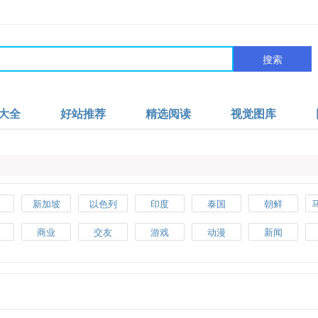
搜索
大全
好站推荐
精选阅读
视觉图库
新加坡
以色列
印度
泰国
朝鲜
汗
英国
法国
德国
意大利
俄罗斯
商业
交友
游戏
动漫
新闻
其
瑞典
捷克
荷兰
西班牙
芬兰
美食
女性
博客
生活
政府
大
墨西哥
古巴
巴西
阿根廷
秘鲁
工具
企业
银行
手机
摄影
亚
澳大利亚
新西兰
健康
电子书籍