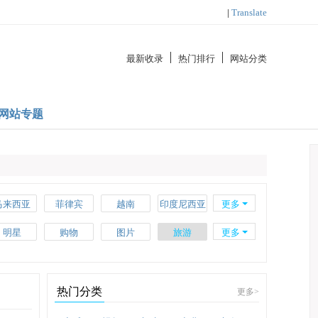
|
Translate
最新收录
热门排行
网站分类
网站专题
马来西亚
菲律宾
越南
印度尼西亚
更多
瑞士
希腊
丹麦
卢森堡
明星
购物
图片
旅游
更多
乌克兰
挪威
比利时
匈牙利
汽车
创意
时尚
艺术
智利
海地
埃及
南非
外贸
大学
区块链
理财
热门分类
更多
>