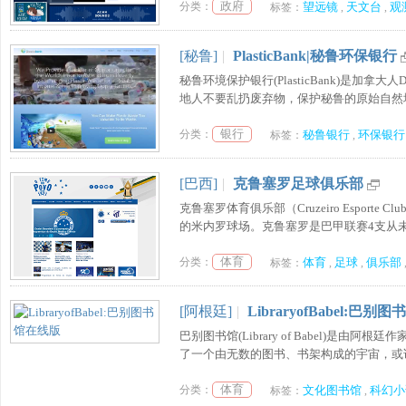
政府
分类：
望远镜
天文台
观
标签：
,
,
[秘鲁]
|
PlasticBank|秘鲁环保银行
秘鲁环境保护银行(PlasticBank)是加
地人不要乱扔废弃物，保护秘鲁的原始自然地
银行
分类：
秘鲁银行
环保银行
标签：
,
[巴西]
|
克鲁塞罗足球俱乐部
克鲁塞罗体育俱乐部（Cruzeiro Espor
的米内罗球场。克鲁塞罗是巴甲联赛4支从未
体育
分类：
体育
足球
俱乐部
标签：
,
,
[阿根廷]
|
LibraryofBabel:巴
巴别图书馆(Library of Babel)
了一个由无数的图书、书架构成的宇宙，或说
体育
分类：
文化图书馆
科幻小
标签：
,