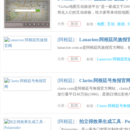
“GoSur地图互动旅游平台”是一家成立于
简化人们的互动体验，给大家带来传统地图无法
旅游
分类：
地图
互动
旅游
标签：
,
,
,
[阿根廷]
|
Lanacion:阿根廷民族报
lanacion com ar是阿根廷民族报官方网
新闻
分类：
Lanacion:阿根廷
标签：
[阿根廷]
|
Clarin:阿根廷号角报官
clarin com是阿根廷号角报官方网站，c
发行量平日48万份(1986)，星期日增出彩色专刊
新闻
分类：
Clarin:阿根廷号角
标签：
[阿根廷]
|
拍立得效果生成工具 - Pola
「Polaroider」是一家专门把照片制