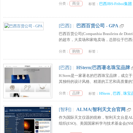
商业
分类：
巴西JBS-Friboi集团
标签：
[巴西]
|
巴西百货公司 - GPA
巴西百货公司(Companhia Brasileira
的超市，大卖场和家电卖场，总部位于巴西圣保
购物
分类：
标签：
[巴西]
|
HStern|巴西著名珠宝品牌
H.Stern是一家著名的巴西珠宝品牌，成立于19
其独特的设计风格、精湛的工艺和高质量的宝
品牌
分类：
HStern
巴西
珠宝
标签：
,
,
[智利]
|
ALMA|智利天文台官网
作为国际天文仪器的统称，智利天文台是ALMA(TheAta
组织(ESO)、美国国家科学与技术基金会(NS