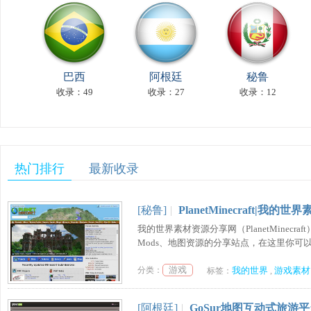
巴西
阿根廷
秘鲁
收录：49
收录：27
收录：12
热门排行
最新收录
[秘鲁]
|
PlanetMinecraft|我
我的世界素材资源分享网（PlanetMine
Mods、地图资源的分享站点，在这里你可以
游戏
分类：
我的世界
游戏素材
标签：
,
[阿根廷]
|
GoSur地图互动式旅游