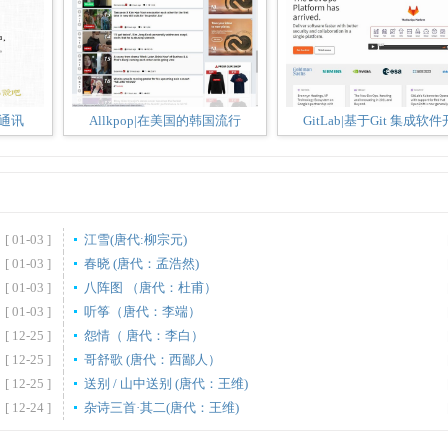
时通讯
Allkpop|在美国的韩国流行
GitLab|基于Git 集成软件
[ 01-03 ]
江雪(唐代:柳宗元)
[ 01-03 ]
春晓 (唐代：孟浩然)
[ 01-03 ]
八阵图 （唐代：杜甫）
[ 01-03 ]
听筝（唐代：李端）
[ 12-25 ]
怨情（ 唐代：李白）
[ 12-25 ]
哥舒歌 (唐代：西鄙人）
[ 12-25 ]
送别 / 山中送别 (唐代：王维)
[ 12-24 ]
杂诗三首·其二(唐代：王维)