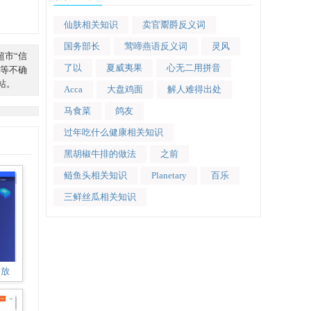
仙肤相关知识
卖官鬻爵反义词
国务部长
莺啼燕语反义词
灵风
超市“信
了以
夏威夷果
心无二用拼音
等不确
本站。
Acca
大盘鸡面
解人难得出处
马食菜
鸽友
过年吃什么健康相关知识
黑胡椒牛排的做法
之前
鲢鱼头相关知识
Planetary
百乐
三鲜丝瓜相关知识
播放