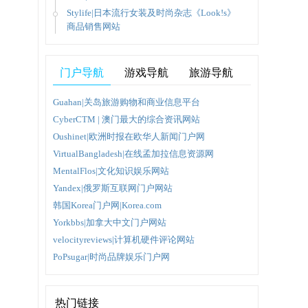
Stylife|日本流行女装及时尚杂志《Look!s》
商品销售网站
衣的设
体店铺
门户导航
游戏导航
旅游导航
Guahan|关岛旅游购物和商业信息平台
通过采
CyberCTM | 澳门最大的综合资讯网站
物将被
Oushinet|欧洲时报在欧华人新闻门户网
VirtualBangladesh|在线孟加拉信息资源网
MentalFlos|文化知识娱乐网站
在线购
Yandex|俄罗斯互联网门户网站
品牌，
韩国Korea门户网|Korea.com
Yorkbbs|加拿大中文门户网站
velocityreviews|计算机硬件评论网站
PoPsugar|时尚品牌娱乐门户网
热门链接