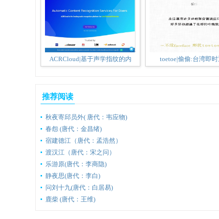
ACRCloud|基于声学指纹的内
toetoe|偷偷:台湾即
推荐阅读
秋夜寄邱员外( 唐代：韦应物)
春怨 (唐代：金昌绪)
宿建德江（唐代：孟浩然）
渡汉江（唐代：宋之问）
乐游原(唐代：李商隐)
静夜思(唐代：李白)
问刘十九(唐代：白居易)
鹿柴 (唐代：王维)