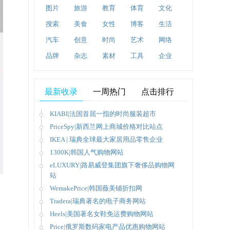
图片
旅游
教育
体育
文化
搜索
美食
女性
博客
生活
汽车
创意
时尚
艺术
网络
品牌
杂志
素材
工具
企业
最新收录
一周热门
点击排行
KIABI|法国首屈一指的时尚服装超市
PriceSpy|新西兰网上商城价格对比站点
IKEA | 瑞典全球最大家居用品零售企业
1300K|韩国人气购物网站
eLUXURY|路易威登集团旗下奢侈品购物网
站
WemakePrice|韩国薇美铺折扣网
Tradera|瑞典著名的电子商务网站
Heels|美国著名女鞋免运费购物网站
Price|俄罗斯数码家电产品优惠购物网站