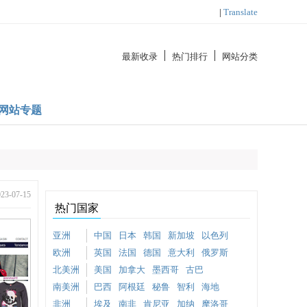
|
Translate
最新收录
热门排行
网站分类
网站专题
-07-15
热门国家
亚洲
中国
日本
韩国
新加坡
以色列
欧洲
英国
法国
德国
意大利
俄罗斯
北美洲
美国
加拿大
墨西哥
古巴
南美洲
巴西
阿根廷
秘鲁
智利
海地
非洲
埃及
南非
肯尼亚
加纳
摩洛哥