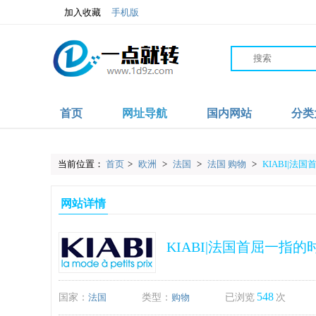
加入收藏
手机版
首页
网址导航
国内网站
分类
当前位置：
首页
>
欧洲
>
法国
>
法国 购物
>
KIABI|
网站详情
KIABI|法国首屈一指
548
国家：
法国
类型：
购物
已浏览
次