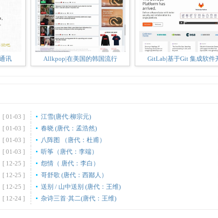
时通讯
Allkpop|在美国的韩国流行
GitLab|基于Git 集成软件
[ 01-03 ]
江雪(唐代:柳宗元)
[ 01-03 ]
春晓 (唐代：孟浩然)
[ 01-03 ]
八阵图 （唐代：杜甫）
[ 01-03 ]
听筝（唐代：李端）
[ 12-25 ]
怨情（ 唐代：李白）
[ 12-25 ]
哥舒歌 (唐代：西鄙人）
[ 12-25 ]
送别 / 山中送别 (唐代：王维)
[ 12-24 ]
杂诗三首·其二(唐代：王维)