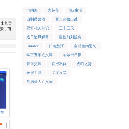
沛纳海
大芫荽
悦e生活
自制桑葚酒
百夫决拾出处
均来其官
双舒相关知识
三十三天
素，而
逐日追风解释
慢性前列腺炎
Duralex
口若悬河
自相鱼肉造句
学富五车近义词
华尔街日报
音乐交流
官报私仇
虎狼之势
录屏工具
罗汉果花
治病救人近义词
播放