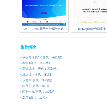
ACRCloud|基于声学指纹的内
toetoe|偷偷:台湾即
推荐阅读
秋夜寄邱员外( 唐代：韦应物)
春怨 (唐代：金昌绪)
宿建德江（唐代：孟浩然）
渡汉江（唐代：宋之问）
乐游原(唐代：李商隐)
静夜思(唐代：李白)
问刘十九(唐代：白居易)
鹿柴 (唐代：王维)