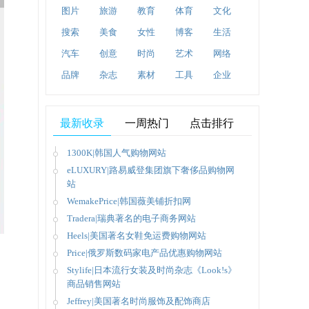
图片
旅游
教育
体育
文化
搜索
美食
女性
博客
生活
汽车
创意
时尚
艺术
网络
品牌
杂志
素材
工具
企业
最新收录
一周热门
点击排行
1300K|韩国人气购物网站
eLUXURY|路易威登集团旗下奢侈品购物网
站
WemakePrice|韩国薇美铺折扣网
Tradera|瑞典著名的电子商务网站
Heels|美国著名女鞋免运费购物网站
Price|俄罗斯数码家电产品优惠购物网站
Stylife|日本流行女装及时尚杂志《Look!s》
商品销售网站
Jeffrey|美国著名时尚服饰及配饰商店