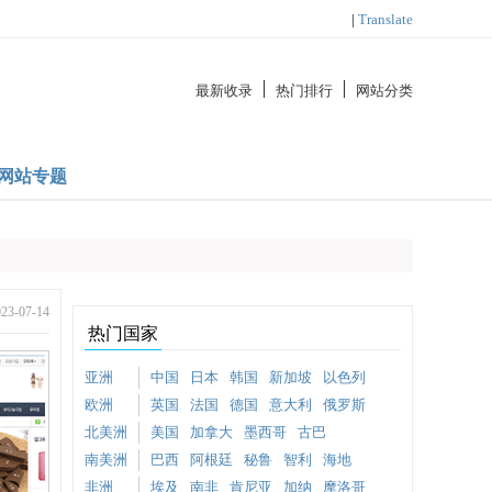
|
Translate
最新收录
热门排行
网站分类
网站专题
-07-14
热门国家
亚洲
中国
日本
韩国
新加坡
以色列
欧洲
英国
法国
德国
意大利
俄罗斯
北美洲
美国
加拿大
墨西哥
古巴
南美洲
巴西
阿根廷
秘鲁
智利
海地
非洲
埃及
南非
肯尼亚
加纳
摩洛哥