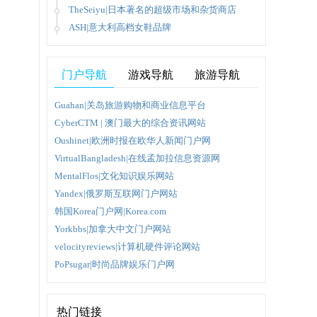
TheSeiyu|日本著名的超级市场和杂货商店
ASH|意大利高档女鞋品牌
的商
可以放
门户导航
游戏导航
旅游导航
Guahan|关岛旅游购物和商业信息平台
种促销
CyberCTM | 澳门最大的综合资讯网站
Oushinet|欧洲时报在欧华人新闻门户网
VirtualBangladesh|在线孟加拉信息资源网
遇到任
MentalFlos|文化知识娱乐网站
Yandex|俄罗斯互联网门户网站
韩国Korea门户网|Korea.com
物网站
Yorkbbs|加拿大中文门户网站
velocityreviews|计算机硬件评论网站
PoPsugar|时尚品牌娱乐门户网
热门链接