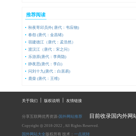
推荐阅读
秋夜寄邱员外( 唐代：韦应物)
春怨 (唐代：金昌绪)
宿建德江（唐代：孟浩然）
渡汉江（唐代：宋之问）
乐游原(唐代：李商隐)
静夜思(唐代：李白)
问刘十九(唐代：白居易)
鹿柴 (唐代：王维)
关于我们
版权说明
友情链接
目前收录国内外网
分享互联网优秀资源-
国外网站推荐
Copyright ◎ 2018-2022
, All Rights Reserved.
国外网站大全
版权所有
技术：
一点就转