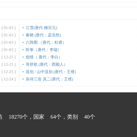
[ 01-03 ]
江雪(唐代:柳宗元)
[ 01-03 ]
春晓 (唐代：孟浩然)
[ 01-03 ]
八阵图 （唐代：杜甫）
[ 01-03 ]
听筝（唐代：李端）
[ 12-25 ]
怨情（ 唐代：李白）
[ 12-25 ]
哥舒歌 (唐代：西鄙人）
[ 12-25 ]
送别 / 山中送别 (唐代：王维)
[ 12-24 ]
杂诗三首·其二(唐代：王维)
站
18270
个，国家
64
个，类别
40
个