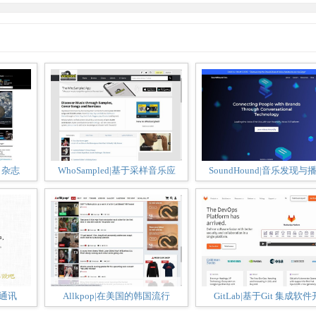
学》杂志
WhoSampled|基于采样音乐应
SoundHound|音乐发现与
时通讯
Allkpop|在美国的韩国流行
GitLab|基于Git 集成软件