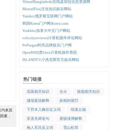
VirtualBangladesh|在线孟加拉信息资源网
MentalFlos|文化知识娱乐网站
Yandex|俄罗斯互联网门户网站
韩国Korea门户网|Korea.com
Yorkbbs|加拿大中文门户网站
velocityreviews|计算机硬件评论网站
PoPsugar|时尚品牌娱乐门户网
OpenBSD|类Unix计算机操作系统
ISLANDTV|小杰尼斯官方娱乐网站
热门链接
泥蒿相关知识
去火
除脂相关知识
擿埴索涂解释
妖精的尾巴
下乔木入幽谷近义词
纸落云烟
息均来其
因素，
至圣先师造句
唐骏读博解释
掩人耳目反义词
雪山松茸