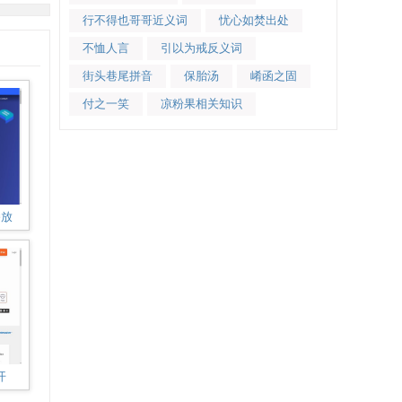
行不得也哥哥近义词
忧心如焚出处
不恤人言
引以为戒反义词
街头巷尾拼音
保胎汤
崤函之固
付之一笑
凉粉果相关知识
播放
开