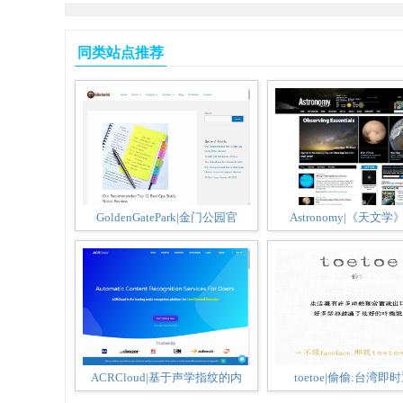
同类站点推荐
GoldenGatePark|金门公园官
Astronomy|《天文
ACRCloud|基于声学指纹的内
toetoe|偷偷:台湾即