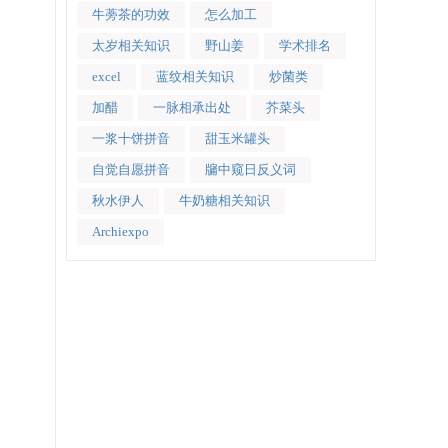
牛蒡茶的功效
怎么加工
太岁相关知识
野山姜
学术排名
excel
蓝纹相关知识
炒菌类
加醋
一脉相承出处
芥菜头
一浆十饼拼音
甜玉米罐头
自觉自愿拼音
牖中窥日反义词
秋水伊人
牛奶糖相关知识
Archiexpo