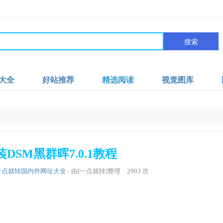
搜索
大全
好站推荐
精选阅读
视觉图库
安装DSM黑群晖7.0.1教程
一点就转国内外网址大全
- 由[一点就转]整理
2903
次