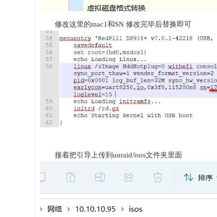
修改这里的mac1和SN 修改完毕后替换即可
接着把引导上传到unraid/isos文件夹里面