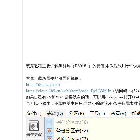
该篇教程主要讲解黑群晖（DS918+）的安装,本教程只用于
首先下载所需要的引导和镜像，
https://d6.cx/s/eqS5
https://cloud.189.cn/web/share?code=FjeIJ33IzIJz
（访问码：q52
如果自己有SN和MAC需要洗白的话，可以用diskgenius打开DS918_7
也可以不修改，不影响基本使用,当然小编建议,有条件有需求,推