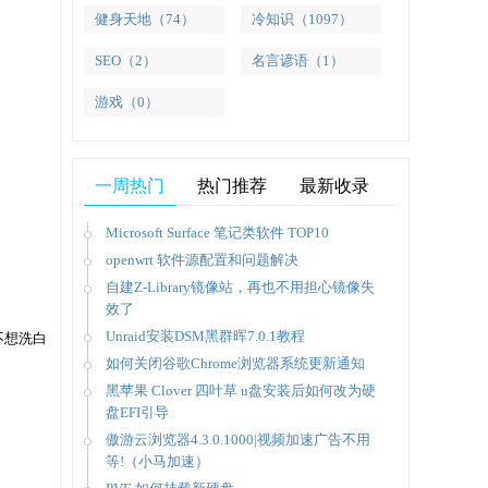
健身天地（74）
冷知识（1097）
SEO（2）
名言谚语（1）
游戏（0）
一周热门
热门推荐
最新收录
Microsoft Surface 笔记类软件 TOP10
openwrt 软件源配置和问题解决
自建Z-Library镜像站，再也不用担心镜像失
效了
Unraid安装DSM黑群晖7.0.1教程
果不想洗白
如何关闭谷歌Chrome浏览器系统更新通知
黑苹果 Clover 四叶草 u盘安装后如何改为硬
盘EFI引导
傲游云浏览器4.3.0.1000|视频加速广告不用
等!（小马加速）