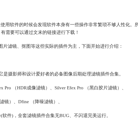
时我们在使用软件的时候会发现软件本身有一些操作非常繁琐不够人性化。
插件，有需要可以通过文末的链接进行下载！
图片滤镜、抠图等这些实际的插件为主，下面开始进行介绍：
 插件合集 ，它是摄影师和设计爱好者的必备图像后期处理滤镜插件合集。
ex Pro （HDR成像滤镜）、Silver Efex Pro （黑白胶片滤镜）、
（锐化滤镜）、Dfine （降噪滤镜）、
otoLabr(软件)，全套滤镜插件合集无BUG、不闪退完美运行。