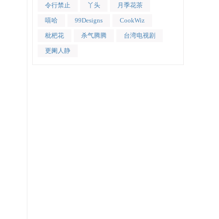
令行禁止
丫头
月季花茶
嘻哈
99Designs
CookWiz
枇杷花
杀气腾腾
台湾电视剧
更阑人静