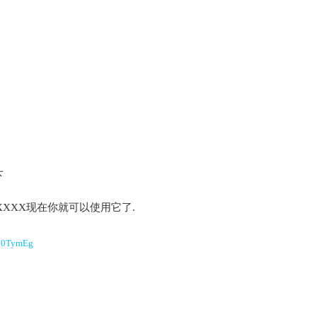
下
XXXX现在你就可以使用它了.
2h0TymEg