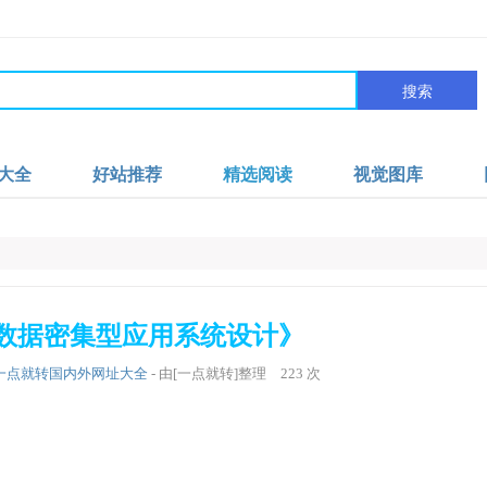
搜索
大全
好站推荐
精选阅读
视觉图库
数据密集型应用系统设计》
一点就转国内外网址大全
- 由[一点就转]整理
223
次