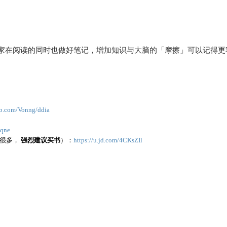
家在阅读的同时也做好笔记，增加知识与大脑的「摩擦」可以记得更
b.com/Vonng/ddia
pqne
好很多，
强烈建议买书
）：
https://u.jd.com/4CKsZIl