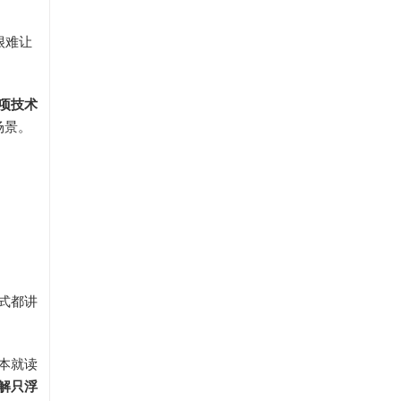
很难让
项技术
场景。
式都讲
本就读
解只浮