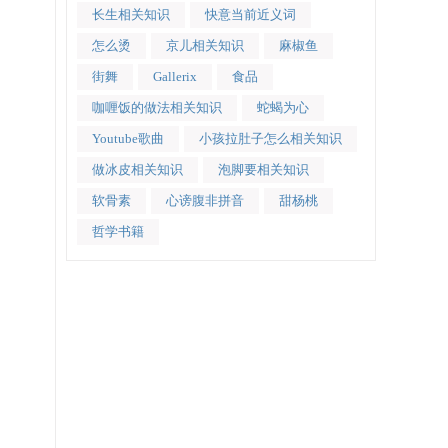
长生相关知识
快意当前近义词
怎么烫
京儿相关知识
麻椒鱼
街舞
Gallerix
食品
咖喱饭的做法相关知识
蛇蝎为心
Youtube歌曲
小孩拉肚子怎么相关知识
做冰皮相关知识
泡脚要相关知识
软骨素
心谤腹非拼音
甜杨桃
哲学书籍