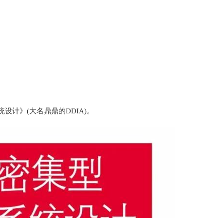
计》(大名鼎鼎的DDIA)。