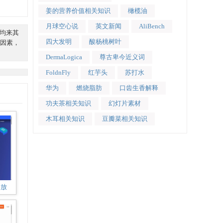
姜的营养价值相关知识
橄榄油
月球空心说
英文新闻
AliBench
息均来其
四大发明
酸杨桃树叶
因素，
DermaLogica
尊古卑今近义词
FoldnFly
红芋头
苏打水
华为
燃烧脂肪
口齿生香解释
功夫茶相关知识
幻灯片素材
木耳相关知识
豆瓣菜相关知识
播放