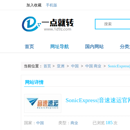
加入收藏
手机版
首页
网址导航
国内网站
分类
当前位置：
首页
>
亚洲
>
中国
>
中国 商业
>
SonicExpr
网站详情
SonicExpress|音速速运官
185
国家：
中国
类型：
商业
已浏览
次