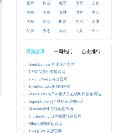
图片
旅游
教育
体育
文化
搜索
美食
女性
博客
生活
汽车
创意
时尚
艺术
网络
品牌
杂志
素材
工具
企业
最新收录
一周热门
点击排行
SonicExpress|音速速运官网
USZCN|美中速递官网
JixiangYou|吉祥邮官网
KeenFootwear|KEEN官网
ZOZOTOWN|日本最大的在线时尚购物网站
SuperDelivery|全球批发采购平台
Mercari|全球在线购物市场
JPSHunTong|日本顺通转运官网
Sfbuy|海购丰运官网
EWE|EWE转运官网