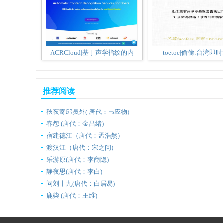
ACRCloud|基于声学指纹的内
toetoe|偷偷:台湾即
推荐阅读
秋夜寄邱员外( 唐代：韦应物)
春怨 (唐代：金昌绪)
宿建德江（唐代：孟浩然）
渡汉江（唐代：宋之问）
乐游原(唐代：李商隐)
静夜思(唐代：李白)
问刘十九(唐代：白居易)
鹿柴 (唐代：王维)