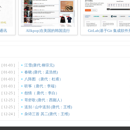
时通讯
Allkpop|在美国的韩国流行
GitLab|基于Git 集成软件
[ 01-03 ]
江雪(唐代:柳宗元)
[ 01-03 ]
春晓 (唐代：孟浩然)
[ 01-03 ]
八阵图 （唐代：杜甫）
[ 01-03 ]
听筝（唐代：李端）
[ 12-25 ]
怨情（ 唐代：李白）
[ 12-25 ]
哥舒歌 (唐代：西鄙人）
[ 12-25 ]
送别 / 山中送别 (唐代：王维)
[ 12-24 ]
杂诗三首·其二(唐代：王维)