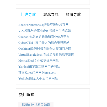
到门的
门户导航
游戏导航
旅游导航
BoaoForumforAsia|博鳌亚洲论坛官网
务。音
VIX|发现与分享有趣的视频与生活话题
Guahan|关岛旅游购物和商业信息平台
CyberCTM | 澳门最大的综合资讯网站
Oushinet|欧洲时报在欧华人新闻门户网
VirtualBangladesh|在线孟加拉信息资源网
MentalFlos|文化知识娱乐网站
Yandex|俄罗斯互联网门户网站
韩国Korea门户网|Korea.com
Yorkbbs|加拿大中文门户网站
热门链接
螃蟹的吃法相关知识