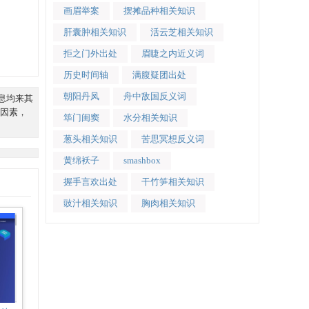
画眉举案
摆摊品种相关知识
肝囊肿相关知识
活云芝相关知识
拒之门外出处
眉睫之内近义词
历史时间轴
满腹疑团出处
朝阳丹凤
舟中敌国反义词
信息均来其
因素，
筚门闺窦
水分相关知识
葱头相关知识
苦思冥想反义词
黄绵袄子
smashbox
握手言欢出处
干竹笋相关知识
豉汁相关知识
胸肉相关知识