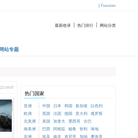
|
Translate
最新收录
热门排行
网站分类
网站专题
-10-07
热门国家
亚洲
中国
日本
韩国
新加坡
以色列
欧洲
英国
法国
德国
意大利
俄罗斯
北美洲
美国
加拿大
墨西哥
古巴
南美洲
巴西
阿根廷
秘鲁
智利
海地
非洲
埃及
南非
肯尼亚
加纳
摩洛哥