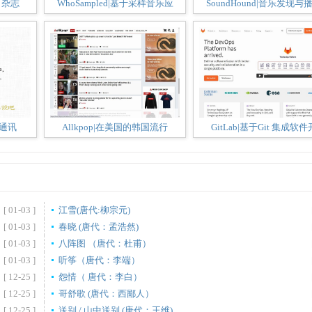
学》杂志
WhoSampled|基于采样音乐应
SoundHound|音乐发现与
时通讯
Allkpop|在美国的韩国流行
GitLab|基于Git 集成软件
[ 01-03 ]
江雪(唐代:柳宗元)
[ 01-03 ]
春晓 (唐代：孟浩然)
[ 01-03 ]
八阵图 （唐代：杜甫）
[ 01-03 ]
听筝（唐代：李端）
[ 12-25 ]
怨情（ 唐代：李白）
[ 12-25 ]
哥舒歌 (唐代：西鄙人）
[ 12-25 ]
送别 / 山中送别 (唐代：王维)