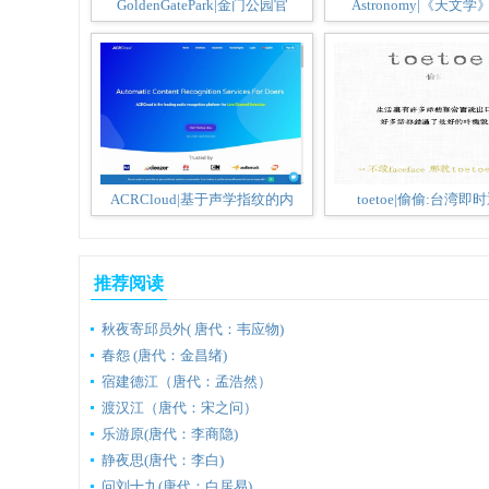
GoldenGatePark|金门公园官
Astronomy|《天文
ACRCloud|基于声学指纹的内
toetoe|偷偷:台湾即
推荐阅读
秋夜寄邱员外( 唐代：韦应物)
春怨 (唐代：金昌绪)
宿建德江（唐代：孟浩然）
渡汉江（唐代：宋之问）
乐游原(唐代：李商隐)
静夜思(唐代：李白)
问刘十九(唐代：白居易)