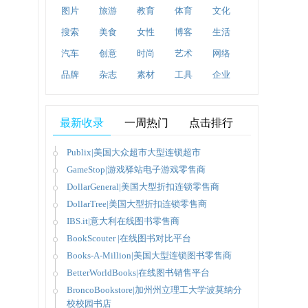
图片
旅游
教育
体育
文化
搜索
美食
女性
博客
生活
汽车
创意
时尚
艺术
网络
品牌
杂志
素材
工具
企业
最新收录
一周热门
点击排行
Publix|美国大众超市大型连锁超市
GameStop|游戏驿站电子游戏零售商
DollarGeneral|美国大型折扣连锁零售商
DollarTree|美国大型折扣连锁零售商
IBS.it|意大利在线图书零售商
BookScouter |在线图书对比平台
Books-A-Million|美国大型连锁图书零售商
BetterWorldBooks|在线图书销售平台
BroncoBookstore|加州州立理工大学波莫纳分
校校园书店