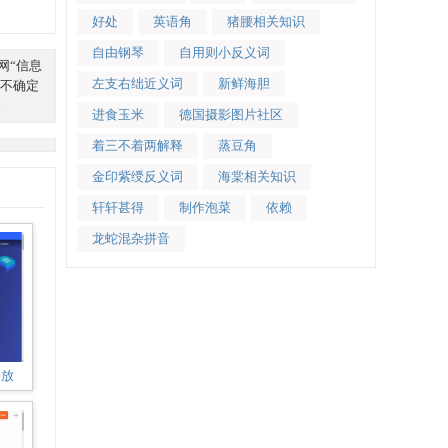
好处
英语角
猪腰相关知识
自由钢琴
自用则小反义词
网“信息
左支右绌近义词
新鲜海胆
不确定
。
进食玉米
德国摄影图片社区
着三不着两解释
蒸豆角
金印紫绶反义词
海棠相关知识
轩轩甚得
制作泡菜
依赖
龙蛇混杂拼音
播放