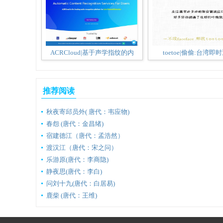
ACRCloud|基于声学指纹的内
toetoe|偷偷:台湾即
推荐阅读
秋夜寄邱员外( 唐代：韦应物)
春怨 (唐代：金昌绪)
宿建德江（唐代：孟浩然）
渡汉江（唐代：宋之问）
乐游原(唐代：李商隐)
静夜思(唐代：李白)
问刘十九(唐代：白居易)
鹿柴 (唐代：王维)