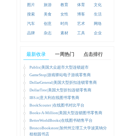
图片
旅游
教育
体育
文化
搜索
美食
女性
博客
生活
汽车
创意
时尚
艺术
网络
品牌
杂志
素材
工具
企业
最新收录
一周热门
点击排行
Publix|美国大众超市大型连锁超市
GameStop|游戏驿站电子游戏零售商
DollarGeneral|美国大型折扣连锁零售商
DollarTree|美国大型折扣连锁零售商
IBS.it|意大利在线图书零售商
BookScouter |在线图书对比平台
Books-A-Million|美国大型连锁图书零售商
BetterWorldBooks|在线图书销售平台
BroncoBookstore|加州州立理工大学波莫纳分
校校园书店