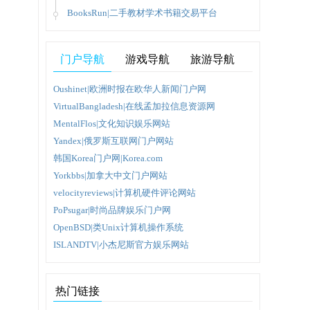
BooksRun|二手教材学术书籍交易平台
000年8
、文
门户导航
游戏导航
旅游导航
有权
群组分
Oushinet|欧洲时报在欧华人新闻门户网
VirtualBangladesh|在线孟加拉信息资源网
MentalFlos|文化知识娱乐网站
式的，
Yandex|俄罗斯互联网门户网站
韩国Korea门户网|Korea.com
Yorkbbs|加拿大中文门户网站
被评作
velocityreviews|计算机硬件评论网站
PoPsugar|时尚品牌娱乐门户网
OpenBSD|类Unix计算机操作系统
ISLANDTV|小杰尼斯官方娱乐网站
热门链接