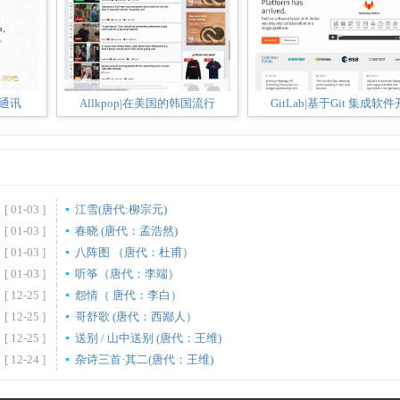
时通讯
Allkpop|在美国的韩国流行
GitLab|基于Git 集成软件
[ 01-03 ]
江雪(唐代:柳宗元)
[ 01-03 ]
春晓 (唐代：孟浩然)
[ 01-03 ]
八阵图 （唐代：杜甫）
[ 01-03 ]
听筝（唐代：李端）
[ 12-25 ]
怨情（ 唐代：李白）
[ 12-25 ]
哥舒歌 (唐代：西鄙人）
[ 12-25 ]
送别 / 山中送别 (唐代：王维)
[ 12-24 ]
杂诗三首·其二(唐代：王维)