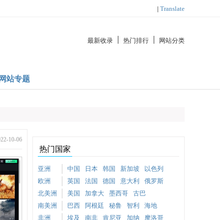
|
Translate
最新收录
热门排行
网站分类
网站专题
-10-06
热门国家
亚洲
中国
日本
韩国
新加坡
以色列
欧洲
英国
法国
德国
意大利
俄罗斯
北美洲
美国
加拿大
墨西哥
古巴
南美洲
巴西
阿根廷
秘鲁
智利
海地
非洲
埃及
南非
肯尼亚
加纳
摩洛哥