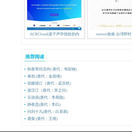
ACRCloud|基于声学指纹的内
toetoe|偷偷:台湾即
推荐阅读
秋夜寄邱员外( 唐代：韦应物)
春怨 (唐代：金昌绪)
宿建德江（唐代：孟浩然）
渡汉江（唐代：宋之问）
乐游原(唐代：李商隐)
静夜思(唐代：李白)
问刘十九(唐代：白居易)
鹿柴 (唐代：王维)