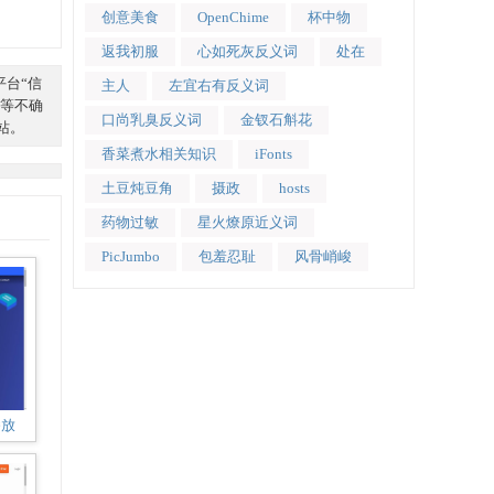
创意美食
OpenChime
杯中物
返我初服
心如死灰反义词
处在
平台“信
主人
左宜右有反义词
等不确
口尚乳臭反义词
金钗石斛花
本站。
香菜煮水相关知识
iFonts
土豆炖豆角
摄政
hosts
药物过敏
星火燎原近义词
PicJumbo
包羞忍耻
风骨峭峻
播放