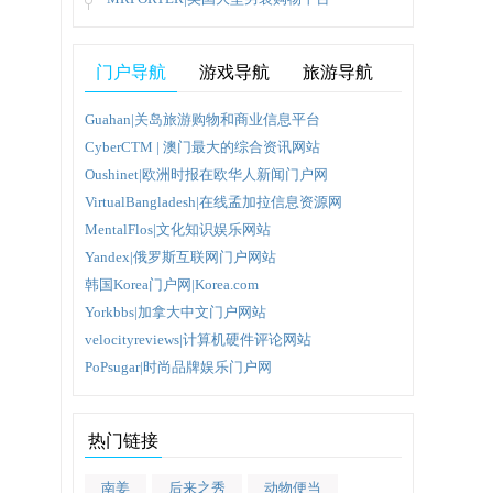
门户导航
游戏导航
旅游导航
耐用
Guahan|关岛旅游购物和商业信息平台
CyberCTM | 澳门最大的综合资讯网站
择优
Oushinet|欧洲时报在欧华人新闻门户网
VirtualBangladesh|在线孟加拉信息资源网
MentalFlos|文化知识娱乐网站
Yandex|俄罗斯互联网门户网站
韩国Korea门户网|Korea.com
Yorkbbs|加拿大中文门户网站
velocityreviews|计算机硬件评论网站
PoPsugar|时尚品牌娱乐门户网
热门链接
南姜
后来之秀
动物便当