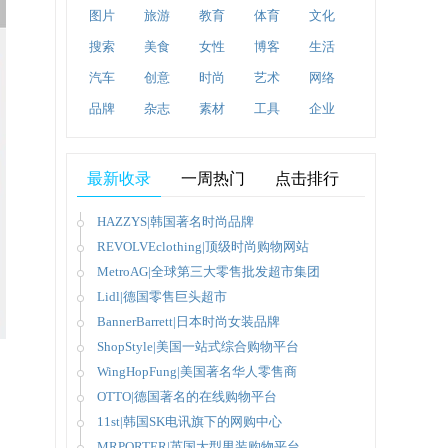
图片
旅游
教育
体育
文化
搜索
美食
女性
博客
生活
汽车
创意
时尚
艺术
网络
品牌
杂志
素材
工具
企业
最新收录
一周热门
点击排行
HAZZYS|韩国著名时尚品牌
REVOLVEclothing|顶级时尚购物网站
MetroAG|全球第三大零售批发超市集团
Lidl|德国零售巨头超市
BannerBarrett|日本时尚女装品牌
ShopStyle|美国一站式综合购物平台
WingHopFung|美国著名华人零售商
OTTO|德国著名的在线购物平台
11st|韩国SK电讯旗下的网购中心
MRPORTER|英国大型男装购物平台