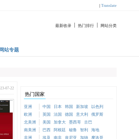
|
Translate
最新收录
热门排行
网站分类
网站专题
-07-22
热门国家
亚洲
中国
日本
韩国
新加坡
以色列
欧洲
英国
法国
德国
意大利
俄罗斯
北美洲
美国
加拿大
墨西哥
古巴
南美洲
巴西
阿根廷
秘鲁
智利
海地
非洲
埃及
南非
肯尼亚
加纳
摩洛哥