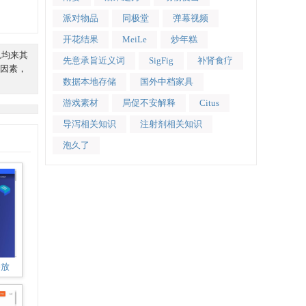
派对物品
同极堂
弹幕视频
开花结果
MeiLe
炒年糕
息均来其
先意承旨近义词
SigFig
补肾食疗
因素，
数据本地存储
国外中档家具
游戏素材
局促不安解释
Citus
导泻相关知识
注射剂相关知识
泡久了
播放