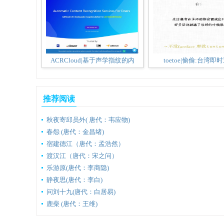
ACRCloud|基于声学指纹的内
toetoe|偷偷:台湾即
推荐阅读
秋夜寄邱员外( 唐代：韦应物)
春怨 (唐代：金昌绪)
宿建德江（唐代：孟浩然）
渡汉江（唐代：宋之问）
乐游原(唐代：李商隐)
静夜思(唐代：李白)
问刘十九(唐代：白居易)
鹿柴 (唐代：王维)