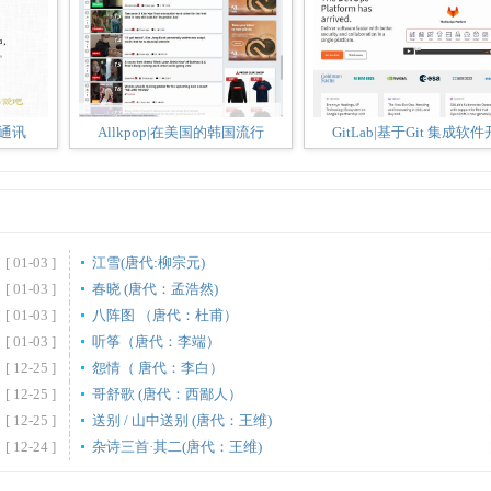
时通讯
Allkpop|在美国的韩国流行
GitLab|基于Git 集成软件
[ 01-03 ]
江雪(唐代:柳宗元)
[ 01-03 ]
春晓 (唐代：孟浩然)
[ 01-03 ]
八阵图 （唐代：杜甫）
[ 01-03 ]
听筝（唐代：李端）
[ 12-25 ]
怨情（ 唐代：李白）
[ 12-25 ]
哥舒歌 (唐代：西鄙人）
[ 12-25 ]
送别 / 山中送别 (唐代：王维)
[ 12-24 ]
杂诗三首·其二(唐代：王维)