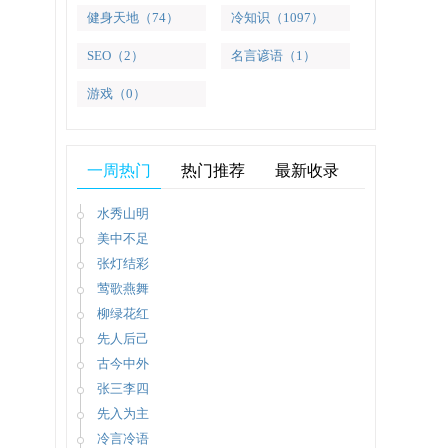
健身天地（74）
冷知识（1097）
SEO（2）
名言谚语（1）
游戏（0）
一周热门
热门推荐
最新收录
水秀山明
美中不足
张灯结彩
莺歌燕舞
柳绿花红
先人后己
古今中外
张三李四
先入为主
冷言冷语