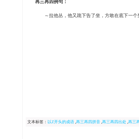
再三再四例句：
～拉他丛，他又跪下告了坐，方敢在底下一个凳
文本标签：
以Z开头的成语
,
再三再四拼音
,
再三再四出处
,
再三