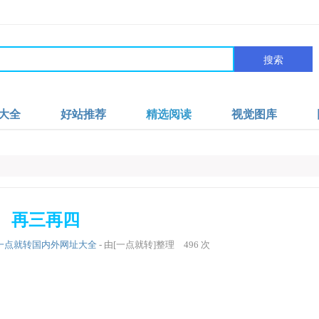
搜索
大全
好站推荐
精选阅读
视觉图库
再三再四
一点就转国内外网址大全
- 由[一点就转]整理
496
次