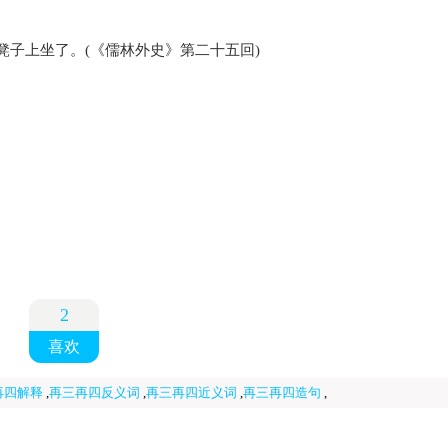
子上坐了。(《儒林外史》第二十五回)
2
喜欢
再四解释
,
再三再四反义词
,
再三再四近义词
,
再三再四造句
,