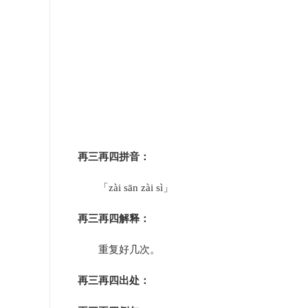
再三再四拼音：
「zài sān zài sì」
再三再四解释：
重复好几次。
再三再四出处：