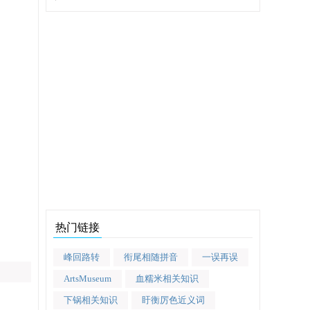
热门链接
峰回路转
衔尾相随拼音
一误再误
ArtsMuseum
血糯米相关知识
下锅相关知识
盱衡厉色近义词