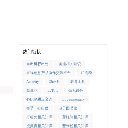
热门链接
自出机杼出处
美迪相关知识
在线创意产品协作交流平台
烂肉粉
Activity
动画片
教育工具
黑豆花
LeTote
毫无逊色
心织笔耕反义词
Loveumentary
存乎一心出处
电子图书馆
打哈欠相关知识
蒜腌制相关知识
虎灵膏相关知识
薏米粉相关知识