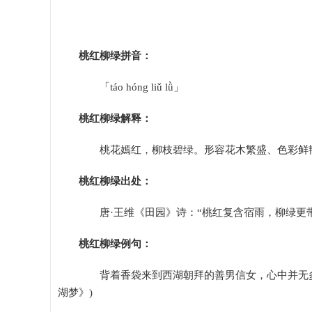
桃红柳绿拼音：
「táo hóng liǔ lǜ」
桃红柳绿解释：
桃花嫣红，柳枝碧绿。形容花木繁盛、色彩鲜
桃红柳绿出处：
唐·王维《田园》诗：“桃红复含宿雨，柳绿更带
桃红柳绿例句：
背着香袋来到西湖朝拜的善男信女，心中并无多少
湖梦》)