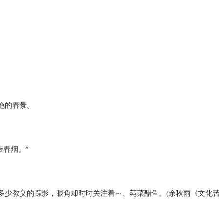
艳的春景。
春烟。”
教义的踪影，眼角却时时关注着～、莼菜醋鱼。(余秋雨《文化苦