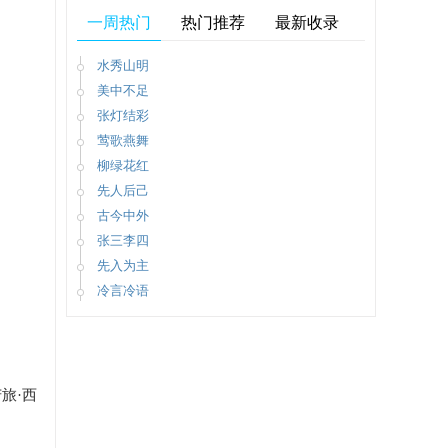
一周热门
热门推荐
最新收录
水秀山明
美中不足
张灯结彩
莺歌燕舞
柳绿花红
先人后己
古今中外
张三李四
先入为主
冷言冷语
旅·西